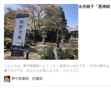
永井路子「悪禅師
こんにちは。夢中図書館へようこそ！ 館長のふゆきです。 今日の夢中は
永
書ブログです。あなたもお気に入りの …
続きを読む
井
夢中図書館 読書館
路
子
「悪
禅
師」！
鎌
倉