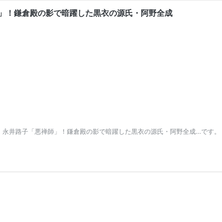
」！鎌倉殿の影で暗躍した黒衣の源氏・阿野全成
、永井路子「悪禅師」！鎌倉殿の影で暗躍した黒衣の源氏・阿野全成…です。