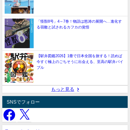
「怪獣8号」4～7巻！物語は怒涛の展開へ…進化す
る宿敵と試されるカフカの覚悟
【駅弁図鑑2026】1冊で日本全国を旅する！読めば
今すぐ極上のごちそうに出会える、至高の駅弁バイ
ブル
もっと見る
SNSでフォロー