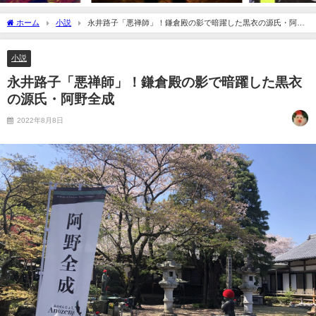
ホーム
小説
永井路子「悪禅師」！鎌倉殿の影で暗躍した黒衣の源氏・阿野
全成
小説
永井路子「悪禅師」！鎌倉殿の影で暗躍した黒衣
の源氏・阿野全成
2022年8月8日