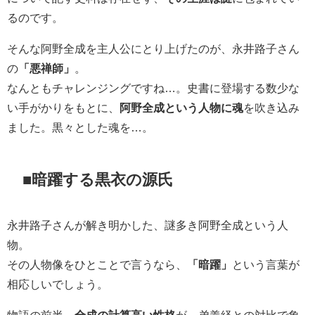
るのです。
そんな阿野全成を主人公にとり上げたのが、永井路子さん
の
「悪禅師」
。
なんともチャレンジングですね…。史書に登場する数少な
い手がかりをもとに、
阿野全成という人物に魂
を吹き込み
ました。黒々とした魂を…。
■暗躍する黒衣の源氏
永井路子さんが解き明かした、謎多き阿野全成という人
物。
その人物像をひとことで言うなら、
「暗躍」
という言葉が
相応しいでしょう。
物語の前半、
全成の計算高い性格
が、弟義経との対比で象