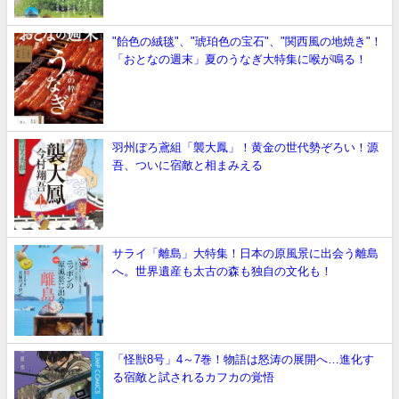
"飴色の絨毯"、"琥珀色の宝石"、"関西風の地焼き"！
「おとなの週末」夏のうなぎ大特集に喉が鳴る！
羽州ぼろ鳶組「襲大鳳」！黄金の世代勢ぞろい！源
吾、ついに宿敵と相まみえる
サライ「離島」大特集！日本の原風景に出会う離島
へ。世界遺産も太古の森も独自の文化も！
「怪獣8号」4～7巻！物語は怒涛の展開へ…進化す
る宿敵と試されるカフカの覚悟