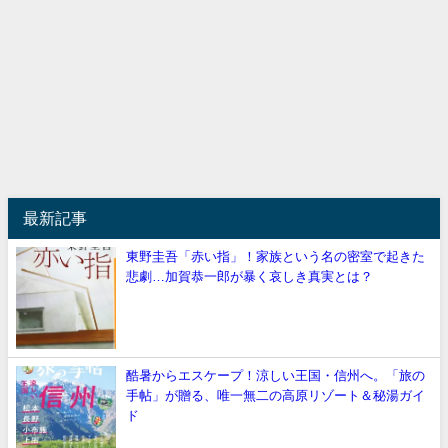
最新記事
東野圭吾「赤い指」！家族という名の密室で起きた
悲劇…加賀恭一郎が暴く哀しき真実とは？
酷暑からエスケープ！涼しい王国・信州へ。「旅の
手帖」が贈る、唯一無二の高原リゾート＆秘湯ガイ
ド