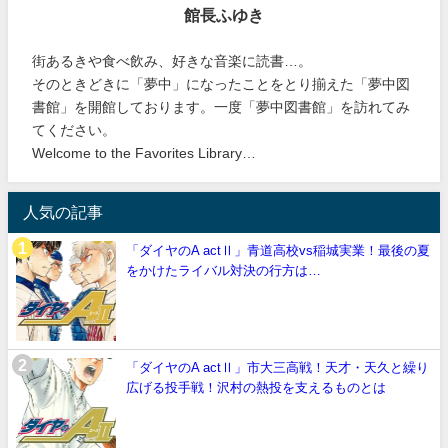
館長ふゆき
街あるきや食べ飲み、好きな音楽に読書…。
そのときどきに「夢中」になったことをとり揃えた「夢中図
書館」を開館しております。一度「夢中図書館」を訪れてみ
てください。
Welcome to the Favorites Library…
人気の記事
「ダイヤのA actⅡ」青道高校vs稲城実業！最後の夏
をかけたライバル対決の行方は…
「ダイヤのA actⅡ」市大三高戦！天才・天久と繰り
広げる投手戦！沢村の熱投を支えるものとは