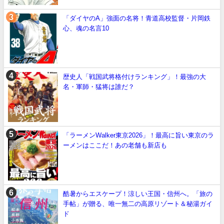
「ダイヤのA」強面の名将！青道高校監督・片岡鉄
心、魂の名言10
歴史人「戦国武将格付けランキング」！最強の大
名・軍師・猛将は誰だ？
「ラーメンWalker東京2026」！最高に旨い東京のラ
ーメンはここだ！あの老舗も新店も
酷暑からエスケープ！涼しい王国・信州へ。「旅の
手帖」が贈る、唯一無二の高原リゾート＆秘湯ガイ
ド