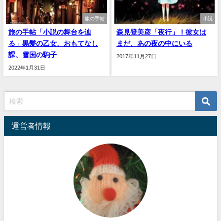
旅の手帖
小説
旅の手帖「小説の舞台を辿
森見登美彦「夜行」！彼女は
る」黒髪の乙女、おもてなし
まだ、あの夜の中にいる
課、雪国の駒子
2017年11月27日
2022年1月31日
運営者情報