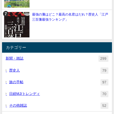
最強の藩はどこ？最高の名君はだれ？歴史人「江戸
三百藩最強ランキング」
カテゴリー
新聞・雑誌
299
歴史人
79
旅の手帖
97
日経MJ/トレンディ
70
その他雑誌
52