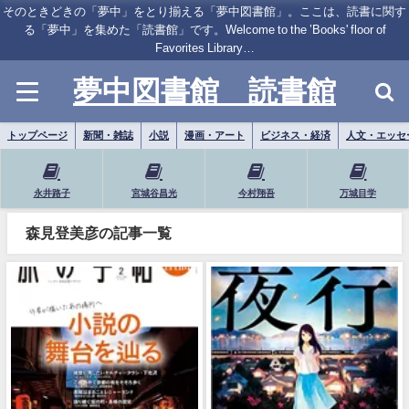
そのときどきの「夢中」をとり揃える「夢中図書館」。ここは、読書に関す
る「夢中」を集めた「読書館」です。Welcome to the ’Books' floor of
Favorites Library…
夢中図書館 読書館
トップページ
新聞・雑誌
小説
漫画・アート
ビジネス・経済
人文・エッセ
永井路子
宮城谷昌光
今村翔吾
万城目学
森見登美彦の記事一覧