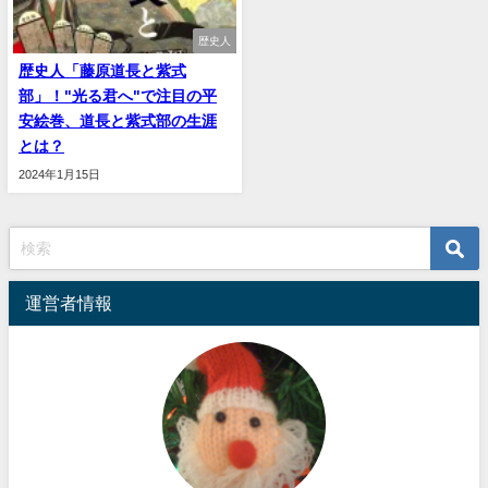
歴史人
歴史人「藤原道長と紫式
部」！"光る君へ"で注目の平
安絵巻、道長と紫式部の生涯
とは？
2024年1月15日
運営者情報