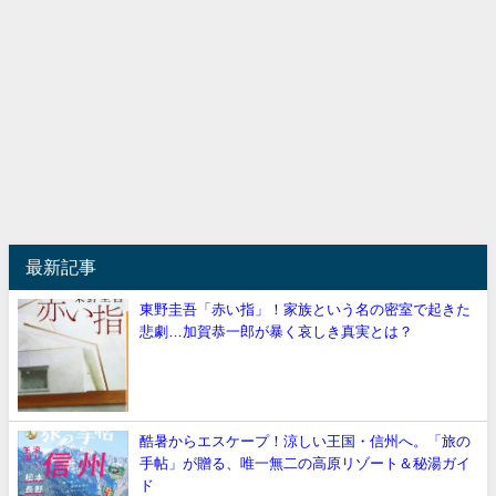
最新記事
東野圭吾「赤い指」！家族という名の密室で起きた
悲劇…加賀恭一郎が暴く哀しき真実とは？
酷暑からエスケープ！涼しい王国・信州へ。「旅の
手帖」が贈る、唯一無二の高原リゾート＆秘湯ガイ
ド