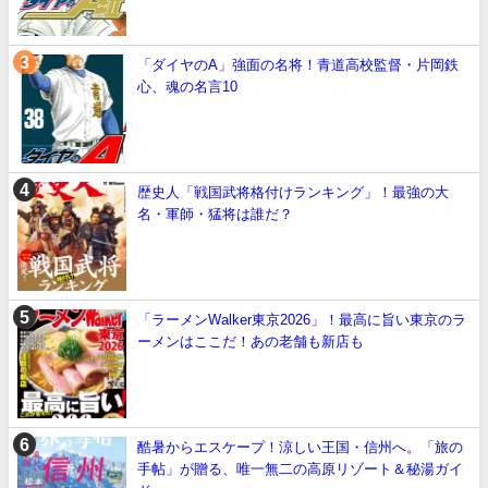
「ダイヤのA」強面の名将！青道高校監督・片岡鉄
心、魂の名言10
歴史人「戦国武将格付けランキング」！最強の大
名・軍師・猛将は誰だ？
「ラーメンWalker東京2026」！最高に旨い東京のラ
ーメンはここだ！あの老舗も新店も
酷暑からエスケープ！涼しい王国・信州へ。「旅の
手帖」が贈る、唯一無二の高原リゾート＆秘湯ガイ