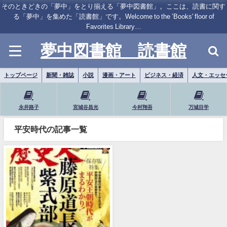
そのときどきの「夢中」をとり揃える「夢中図書館」。ここは、読書に関す
る「夢中」を集めた「読書館」です。Welcome to the ’Books' floor of
Favorites Library…
夢中図書館 読書館
トップページ
新聞・雑誌
小説
漫画・アート
ビジネス・経済
人文・エッセ
永井路子
宮城谷昌光
今村翔吾
万城目学
平安時代の記事一覧