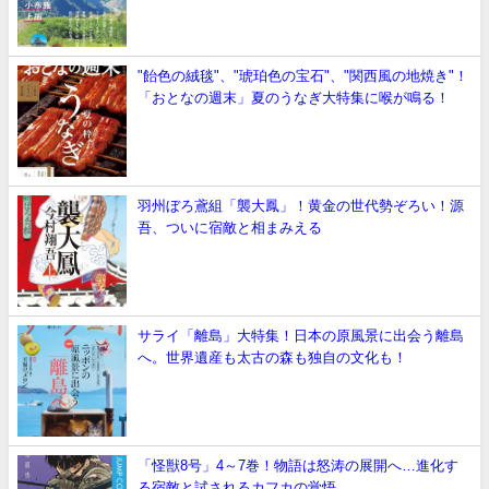
"飴色の絨毯"、"琥珀色の宝石"、"関西風の地焼き"！
「おとなの週末」夏のうなぎ大特集に喉が鳴る！
羽州ぼろ鳶組「襲大鳳」！黄金の世代勢ぞろい！源
吾、ついに宿敵と相まみえる
サライ「離島」大特集！日本の原風景に出会う離島
へ。世界遺産も太古の森も独自の文化も！
「怪獣8号」4～7巻！物語は怒涛の展開へ…進化す
る宿敵と試されるカフカの覚悟