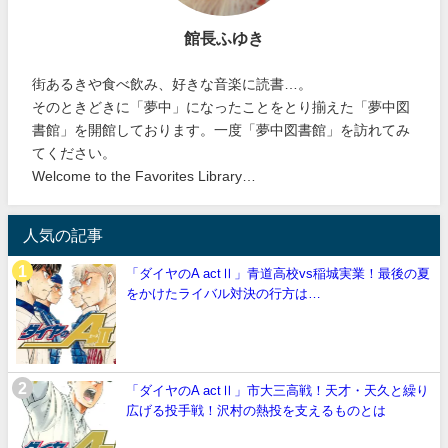
館長ふゆき
街あるきや食べ飲み、好きな音楽に読書…。
そのときどきに「夢中」になったことをとり揃えた「夢中図
書館」を開館しております。一度「夢中図書館」を訪れてみ
てください。
Welcome to the Favorites Library…
人気の記事
「ダイヤのA actⅡ」青道高校vs稲城実業！最後の夏
をかけたライバル対決の行方は…
「ダイヤのA actⅡ」市大三高戦！天才・天久と繰り
広げる投手戦！沢村の熱投を支えるものとは