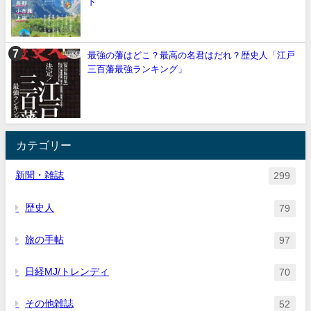
ド
最強の藩はどこ？最高の名君はだれ？歴史人「江戸
三百藩最強ランキング」
カテゴリー
新聞・雑誌
299
歴史人
79
旅の手帖
97
日経MJ/トレンディ
70
その他雑誌
52