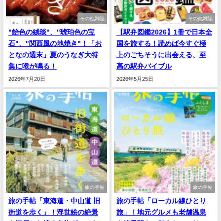
その他雑誌
その他雑誌
"飴色の絨毯"、"琥珀色の宝
【駅弁図鑑2026】1冊で日本全
石"、"関西風の地焼き"！「お
国を旅する！読めば今すぐ極
となの週末」夏のうなぎ大特
上のごちそうに出会える、至
集に喉が鳴る！
高の駅弁バイブル
2026年7月20日
2026年5月25日
旅の手帖
旅の手帖
旅の手帖「東海道・中山道 旧
旅の手帖「ローカル線ひとり
街道を歩く」！浮世絵の絶景
旅」！地元グルメも老舗温泉