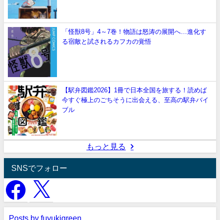
「怪獣8号」4～7巻！物語は怒涛の展開へ…進化す
る宿敵と試されるカフカの覚悟
【駅弁図鑑2026】1冊で日本全国を旅する！読めば
今すぐ極上のごちそうに出会える、至高の駅弁バイ
ブル
もっと見る
SNSでフォロー
Posts by fuyukigreen