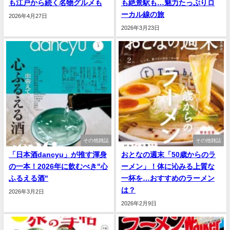
も江戸から続く名物グルメも
も絶景駅も…魅力たっぷりロ
ーカル線の旅
2026年4月27日
2026年3月23日
その他雑誌
その他雑誌
「日本酒dancyu」が推す渾身
おとなの週末「50歳からのラ
の一本！2026年に飲むべき"心
ーメン」！体に沁みる上質な
ふるえる酒"
一杯を…おすすめのラーメン
は？
2026年3月2日
2026年2月9日