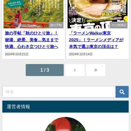
旅の手帖
その他雑誌
旅の手帖「秋のひとり旅」！
「ラーメンWalker東京
秘湯、絶景、美食…気ままで
2025」！ラーメンメディアが
快適、心わき立つひとり旅へ
本気で選ぶ東京の頂点は？
2024年10月21日
2024年10月14日
1 / 3
運営者情報