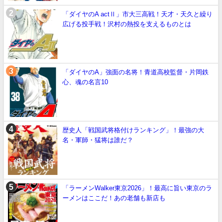
「ダイヤのA actⅡ」市大三高戦！天才・天久と繰り
広げる投手戦！沢村の熱投を支えるものとは
「ダイヤのA」強面の名将！青道高校監督・片岡鉄
心、魂の名言10
歴史人「戦国武将格付けランキング」！最強の大
名・軍師・猛将は誰だ？
「ラーメンWalker東京2026」！最高に旨い東京のラ
ーメンはここだ！あの老舗も新店も