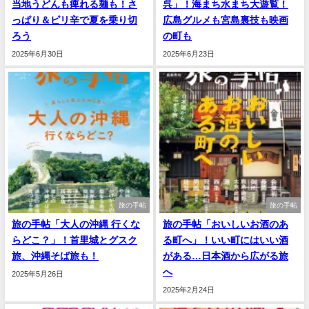
当地うどんも痺れる麺も！さ
呉」！海まち水まち大遊覧！
っぱり＆ピリ辛で夏を乗り切
広島グルメも宮島裏技も映画
ろう
の町も
2025年6月30日
2025年6月23日
旅の手帖
旅の手帖
旅の手帖「大人の沖縄 行くな
旅の手帖「おいしいお酒のあ
らどこ？」！首里城とグスク
る町へ」！いい町にはいい酒
旅、沖縄そば旅も！
がある…日本酒から広がる旅
へ
2025年5月26日
2025年2月24日