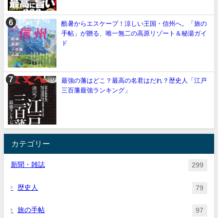
酷暑からエスケープ！涼しい王国・信州へ。「旅の
手帖」が贈る、唯一無二の高原リゾート＆秘湯ガイ
ド
最強の藩はどこ？最高の名君はだれ？歴史人「江戸
三百藩最強ランキング」
カテゴリー
新聞・雑誌
299
歴史人
79
旅の手帖
97