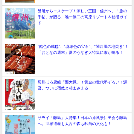
酷暑からエスケープ！涼しい王国・信州へ。「旅の
手帖」が贈る、唯一無二の高原リゾート＆秘湯ガイ
ド
"飴色の絨毯"、"琥珀色の宝石"、"関西風の地焼き"！
「おとなの週末」夏のうなぎ大特集に喉が鳴る！
羽州ぼろ鳶組「襲大鳳」！黄金の世代勢ぞろい！源
吾、ついに宿敵と相まみえる
サライ「離島」大特集！日本の原風景に出会う離島
へ。世界遺産も太古の森も独自の文化も！