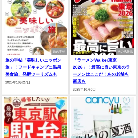
旅の手帖
その他雑誌
旅の手帖「美味しいニッポン
「ラーメンWalker東京
旅」！フードキャンプに温泉
2026」！最高に旨い東京のラ
美食旅、発酵ツーリズムも
ーメンはここだ！あの老舗も
新店も
2025年10月27日
2025年10月6日