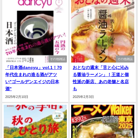
その他雑誌
その他雑誌
「日本酒dancyu」vol.1！70
おとなの週末「舌と心に沁み
年代生まれの造る酒がアツ
る醤油ラーメン」！王道と個
い"ゴールデンエイジの日本
性派の新店、あの老舗と名店
酒"
も
2025年2月10日
2025年2月3日