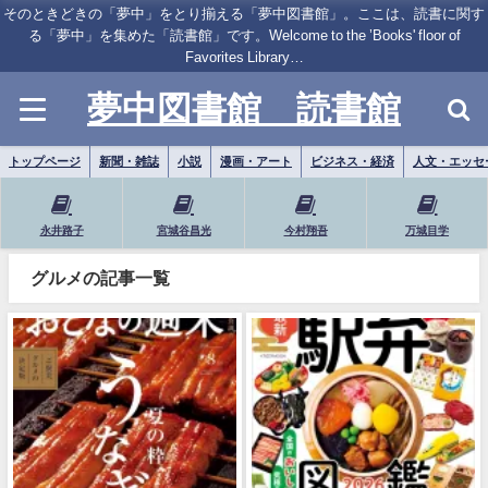
そのときどきの「夢中」をとり揃える「夢中図書館」。ここは、読書に関す
る「夢中」を集めた「読書館」です。Welcome to the ’Books' floor of
Favorites Library…
夢中図書館 読書館
トップページ
新聞・雑誌
小説
漫画・アート
ビジネス・経済
人文・エッセ
永井路子
宮城谷昌光
今村翔吾
万城目学
グルメの記事一覧