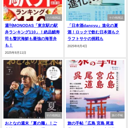
その他雑誌
その他雑誌
週刊MONODAS「東京駅の駅
「日本酒dancyu」進化の夏
弁ランキング110」！絶品鯖寿
酒！ロックで飲む日本酒もク
司も贅沢海鮮も最強の海苔弁
ラフトサケの挑戦も
も！
2025年8月4日
2025年8月11日
その他雑誌
旅の手帖
おとなの週末「夏の麺」！ご
旅の手帖「広島 宮島 尾道