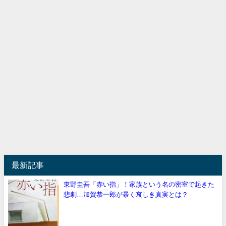
最新記事
東野圭吾「赤い指」！家族という名の密室で起きた
悲劇…加賀恭一郎が暴く哀しき真実とは？