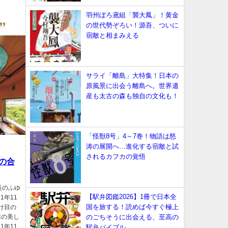
羽州ぼろ鳶組「襲大鳳」！黄金
の世代勢ぞろい！源吾、ついに
宿敵と相まみえる
サライ「離島」大特集！日本の
原風景に出会う離島へ。世界遺
産も太古の森も独自の文化も！
「怪獣8号」4～7巻！物語は怒
涛の展開へ…進化する宿敵と試
されるカフカの覚悟
の合
長のふゆ
【駅弁図鑑2026】1冊で日本全
1年11
国を旅する！読めば今すぐ極上
け目の
本の美し
のごちそうに出会える、至高の
1年11
駅弁バイブル