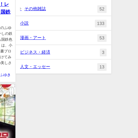
！レ
その他雑誌
52
も国鉄
小説
133
長のふゆ
かしの鉄
漫画・アート
53
も国鉄色
」は、小
読書ブロ
ビジネス・経済
3
つけてみ
の美しさ
人文・エッセー
13
ふゆき