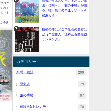
酷暑からエスケープ！涼しい王
書ブログ
国・信州へ。「旅の手帖」が贈
けてみま
る、唯一無二の高原リゾート＆
美しさを
秘湯ガイド
ふゆき
最強の藩はどこ？最高の名君は
だれ？歴史人「江戸三百藩最強
ランキング」
カテゴリー
新聞・雑誌
299
歴史人
79
旅の手帖
97
日経MJ/トレンディ
70