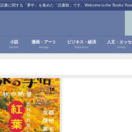
を集めた「読書館」です。Welcome to the ’Books' floor of Favo
小説
漫画・アート
ビジネス・経済
人文・エッセ
novels
manga
business
essay