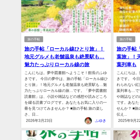
旅の手帖
旅の手帖
旅の手帖「ローカル線ひとり旅」！
旅の手帖
地元グルメも老舗温泉も絶景駅も…
葉旅」！
魅力たっぷりローカル線の旅
葉列車も
こんにちは。夢中図書館へようこそ！館長のふゆ
こんにちは。
きです。 今日の夢中は、旅の手帖「ローカル線ひ
きです。 今
とり旅」！地元グルメも老舗温泉も絶景駅も…魅
れられない紅
力たっぷりローカル線の旅…です。「夢中図書館
葉列車も…で
読書館」は、小説や雑誌などの感想や読みどころ
や雑誌などの
を綴る読書ブログです。あなたもお気に入りの一
です。あなた
冊を見つけてみませんか？ ■旅の手帖 旅の楽し
せんか？ ■
さ、日...
伝え...
2026年3月23日
ふゆき
2025年9月2