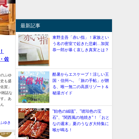
最新記事
東野圭吾「赤い指」！家族とい
う名の密室で起きた悲劇…加賀
恭一郎が暴く哀しき真実とは？
！
・佐
酷暑からエスケープ！涼しい王
長のふゆ
国・信州へ。「旅の手帖」が贈
歴史も盛
る、唯一無二の高原リゾート＆
・佐賀」
や雑誌な
秘湯ガイド
です。あ
せん
"飴色の絨毯"、"琥珀色の宝
石"、"関西風の地焼き"！「おと
ふゆき
なの週末」夏のうなぎ大特集に
喉が鳴る！