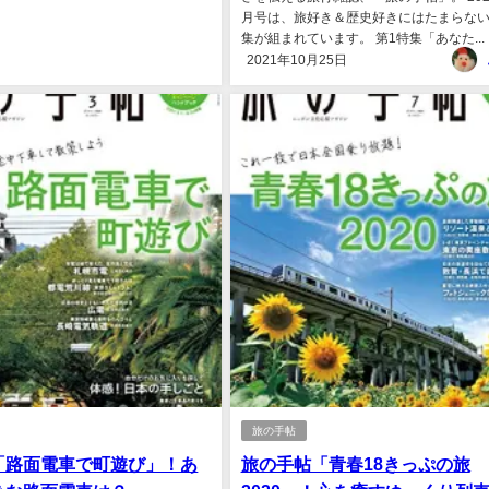
月号は、旅好き＆歴史好きにはたまらない
集が組まれています。 第1特集「あなた...
2021年10月25日
旅の手帖
「路面電車で町遊び」！あ
旅の手帖「青春18きっぷの旅