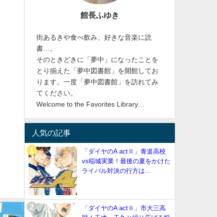
館長ふゆき
街あるきや食べ飲み、好きな音楽に読
書…。
そのときどきに「夢中」になったことを
とり揃えた「夢中図書館」を開館してお
ります。一度「夢中図書館」を訪れてみ
てください。
Welcome to the Favorites Library…
人気の記事
「ダイヤのA actⅡ」青道高校
vs稲城実業！最後の夏をかけた
ライバル対決の行方は…
「ダイヤのA actⅡ」市大三高