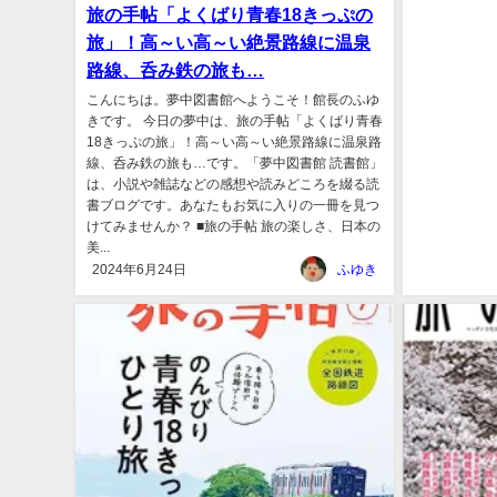
旅の手帖「よくばり青春18きっぷの
旅」！高～い高～い絶景路線に温泉
路線、呑み鉄の旅も…
こんにちは。夢中図書館へようこそ！館長のふゆ
きです。 今日の夢中は、旅の手帖「よくばり青春
18きっぷの旅」！高～い高～い絶景路線に温泉路
線、呑み鉄の旅も…です。「夢中図書館 読書館」
は、小説や雑誌などの感想や読みどころを綴る読
書ブログです。あなたもお気に入りの一冊を見つ
けてみませんか？ ■旅の手帖 旅の楽しさ、日本の
美...
2024年6月24日
ふゆき