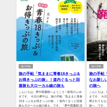
旅の手帖
旅の手帖
旅の手帖「気ままに青春18きっぷ＆
旅の手帖
お得きっぷの旅」！道内ぐるっと回
なお新し
遊旅も大ローカル線の旅も
の旅へ
こんにちは。夢中図書館へようこそ！館長のふゆ
こんにちは。
きです。 今日の夢中は、旅の手帖「気ままに青春
きです。 今
18きっぷ＆お得きっぷの旅」！道内ぐるっと回遊
廃されてもな
旅も大ローカル線の旅も…です。「夢中図書館 読
旅へ…です。