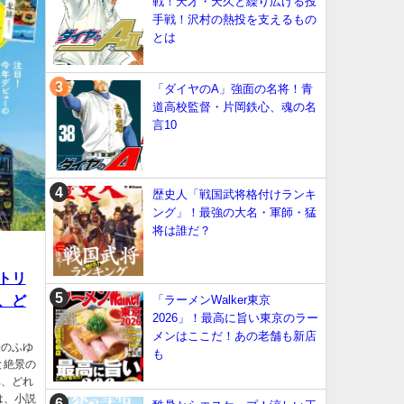
戦！天才・天久と繰り広げる投
手戦！沢村の熱投を支えるもの
とは
「ダイヤのA」強面の名将！青
道高校監督・片岡鉄心、魂の名
言10
歴史人「戦国武将格付けランキ
ング」！最強の大名・軍師・猛
将は誰だ？
トリ
、ど
「ラーメンWalker東京
2026」！最高に旨い東京のラー
メンはここだ！あの老舗も新店
長のふゆ
も
と絶景の
車、どれ
は、小説