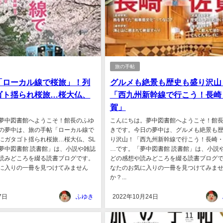
旅の手帖
「ローカル線で桜旅」！列
グルメも絶景も歴史も盛り沢山
ゴト揺られ桜旅…桜大仏、
「西九州新幹線で行こう！長崎
賀」
夢中図書館へようこそ！館長のふゆ
こんにちは。夢中図書館へようこそ！館
の夢中は、旅の手帖「ローカル線で
きです。今日の夢中は、グルメも絶景も
にガタゴト揺られ桜旅…桜大仏、SL
り沢山！「西九州新幹線で行こう！長崎
夢中図書館 読書館」は、小説や雑誌
…です。「夢中図書館 読書館」は、小説
読みどころを綴る読書ブログです。
どの感想や読みどころを綴る読書ブログ
に入りの一冊を見つけてみません
なたのお気に入りの一冊を見つけてみま
か？...
7日
ふゆき
2022年10月24日