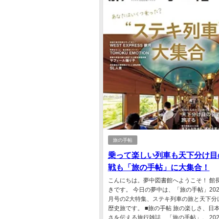
旅の手帖
乗って楽しい列車も天下分け目
戦も「旅の手帖」に大集合！
こんにちは。夢中図書館へようこそ！ 館
きです。 今日の夢中は、「旅の手帖」202
月号の2大特集、ステキ列車の旅と天下分
歴史旅です。 ■旅の手帖 旅の楽しさ、日
さを伝える旅行雑誌、「旅の手帖」。 202