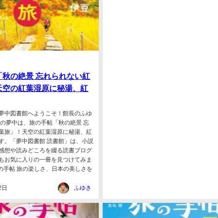
「秋の絶景 忘れられない紅
天空の紅葉湿原に秘湯、紅
夢中図書館へようこそ！館長のふゆ
日の夢中は、旅の手帖「秋の絶景 忘
葉旅」！天空の紅葉湿原に秘湯、紅
す。「夢中図書館 読書館」は、小説
感想や読みどころを綴る読書ブログ
もお気に入りの一冊を見つけてみま
旅の手帖 旅の楽しさ、日本の美しさを
2日
ふゆき