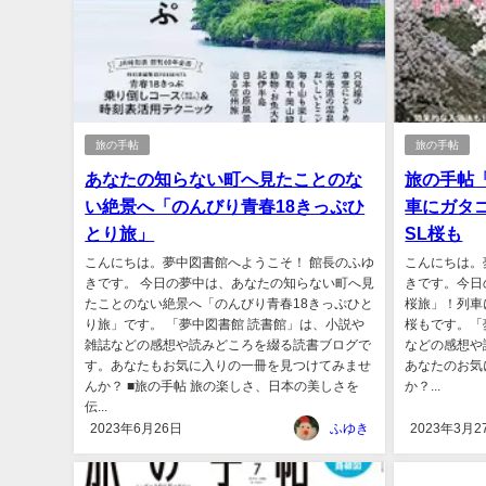
旅の手帖
旅の手帖
あなたの知らない町へ見たことのな
旅の手帖
い絶景へ「のんびり青春18きっぷひ
車にガタ
とり旅」
SL桜も
こんにちは。夢中図書館へようこそ！ 館長のふゆ
こんにちは。
きです。 今日の夢中は、あなたの知らない町へ見
きです。今日
たことのない絶景へ「のんびり青春18きっぷひと
桜旅」！列車
り旅」です。 「夢中図書館 読書館」は、小説や
桜もです。「
雑誌などの感想や読みどころを綴る読書ブログで
などの感想や
す。あなたもお気に入りの一冊を見つけてみませ
あなたのお気
んか？ ■旅の手帖 旅の楽しさ、日本の美しさを
か？...
伝...
2023年6月26日
ふゆき
2023年3月2