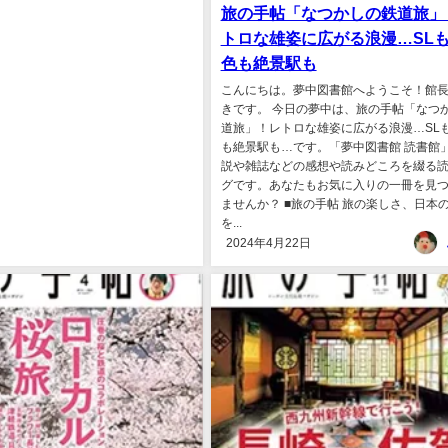
旅の手帖「なつかしの鉄道旅」
トロな雄姿に広がる浪漫…SL
色も絶景駅も
こんにちは。夢中図書館へようこそ！館
きです。 今日の夢中は、旅の手帖「なつ
道旅」！レトロな雄姿に広がる浪漫…SL
も絶景駅も…です。「夢中図書館 読書館
説や雑誌などの感想や読みどころを綴る
グです。あなたもお気に入りの一冊を見
ませんか？ ■旅の手帖 旅の楽しさ、日本
を...
2024年4月22日