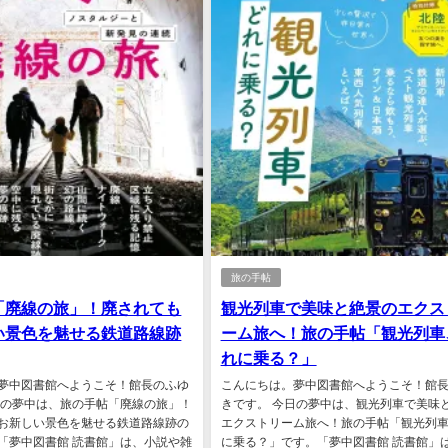
旅の手帖
「廃線の旅」！廃されても
観光列車で美味と絶景のエクス
い景色を魅せる鉄道路線跡
ーム旅へ！旅の手帖「観光列車
れに乗る？」
夢中図書館へようこそ！館長のふゆ
こんにちは。夢中図書館へようこそ！館
日の夢中は、旅の手帖「廃線の旅」！
きです。 今日の夢中は、観光列車で美味
お新しい景色を魅せる鉄道路線跡の
エクストリーム旅へ！旅の手帖「観光列
「夢中図書館 読書館」は、小説や雑
に乗る？」です。「夢中図書館 読書館」