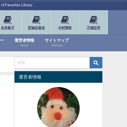
rites Library…
永井路子
宮城谷昌光
今村翔吾
万城目学
ー
運営者情報
サイトマップ
about
sitemap
運営者情報