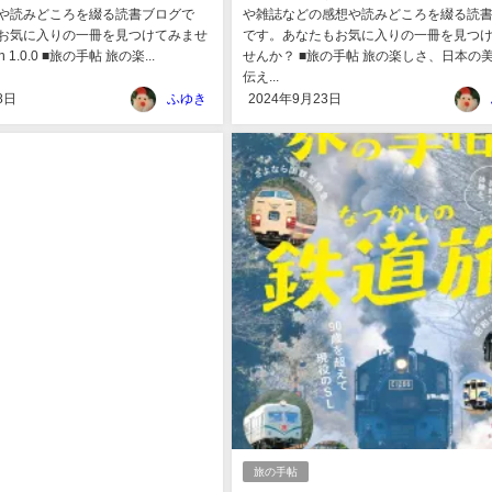
や読みどころを綴る読書ブログで
や雑誌などの感想や読みどころを綴る読
お気に入りの一冊を見つけてみませ
です。あなたもお気に入りの一冊を見つ
n 1.0.0 ■旅の手帖 旅の楽...
せんか？ ■旅の手帖 旅の楽しさ、日本の
伝え...
8日
ふゆき
2024年9月23日
旅の手帖