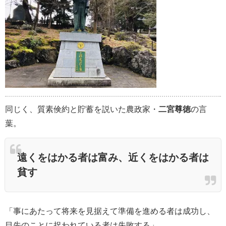
同じく、質素倹約と貯蓄を説いた農政家・
二宮尊徳
の言
葉。
遠くをはかる者は富み、近くをはかる者は
貧す
「事にあたって将来を見据えて準備を進める者は成功し、
目先のことに捉われている者は失敗する」。