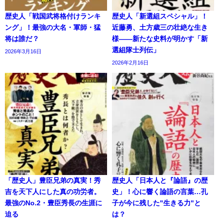
歴史人「戦国武将格付けランキ
歴史人「新選組スペシャル」！
ング」！最強の大名・軍師・猛
近藤勇、土方歳三の壮絶な生き
将は誰だ？
様——新たな史料が明かす「新
選組隊士列伝」
2026年3月16日
2026年2月16日
「歴史人」豊臣兄弟の真実！秀
歴史人「日本人と『論語』の歴
吉を天下人にした真の功労者。
史」！心に響く論語の言葉…孔
最強のNo.2・豊臣秀長の生涯に
子が今に残した"生きる力"と
迫る
は？