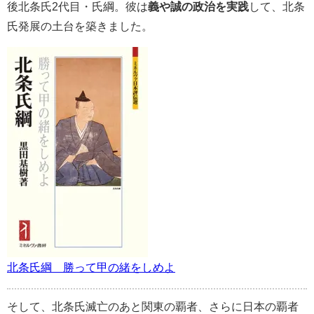
後北条氏2代目・氏綱。彼は
義や誠の政治を実践
して、北条
氏発展の土台を築きました。
北条氏綱 勝って甲の緒をしめよ
そして、北条氏滅亡のあと関東の覇者、さらに日本の覇者