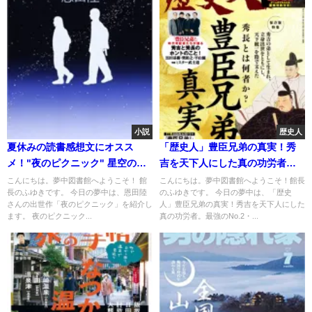
小説
歴史人
夏休みの読書感想文にオスス
「歴史人」豊臣兄弟の真実！秀
メ！"夜のピクニック" 星空の下
吉を天下人にした真の功労者。
離れては近づく2人 小さな賭けの
最強のNo.2・豊臣秀長の生涯に
こんにちは。夢中図書館へようこそ！ 館
こんにちは。夢中図書館へようこそ！館長
長のふゆきです。 今日の夢中は、恩田陸
のふゆきです。 今日の夢中は、「歴史
行方は？
迫る
さんの出世作「夜のピクニック」を紹介し
人」豊臣兄弟の真実！秀吉を天下人にした
ます。 夜のピクニック...
真の功労者。最強のNo.2・...