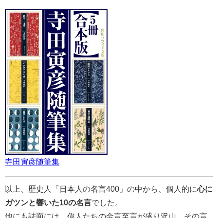
寺田寅彦随筆集
以上、歴史人「日本人の名言400」の中から、個人的に
心に
ガツンと響いた10の名言
でした。
他にも誌面には、偉人たちの金言至言が盛り沢山。その言