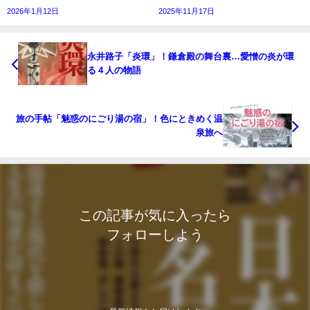
2026年1月12日
2025年11月17日
永井路子「炎環」！鎌倉殿の舞台裏…愛憎の炎が環
る４人の物語
旅の手帖「魅惑のにごり湯の宿」！色にときめく温
泉旅へ
この記事が気に入ったら
フォローしよう