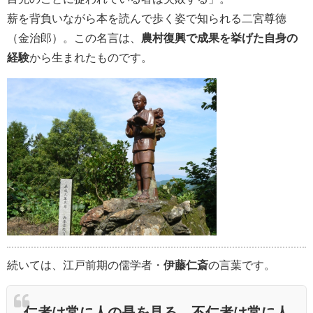
薪を背負いながら本を読んで歩く姿で知られる二宮尊徳
（金治郎）。この名言は、
農村復興で成果を挙げた自身の
経験
から生まれたものです。
続いては、江戸前期の儒学者・
伊藤仁斎
の言葉です。
仁者は常に人の是を見る。不仁者は常に人