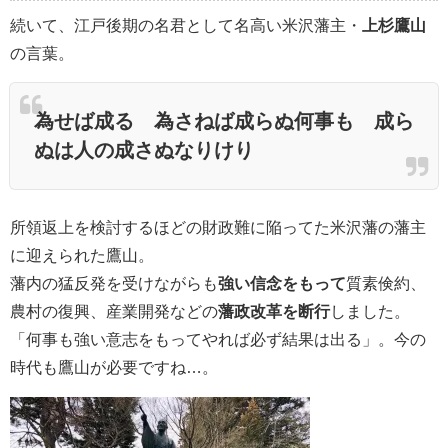
続いて、江戸後期の名君として名高い米沢藩主・
上杉鷹山
の言葉。
為せば成る 為さねば成らぬ何事も 成ら
ぬは人の成さぬなりけり
所領返上を検討するほどの財政難に陥ってた米沢藩の藩主
に迎えられた鷹山。
藩内の猛反発を受けながらも
強い信念をもって
質素倹約、
農村の復興、産業開発などの
藩政改革を断行
しました。
「何事も強い意志をもってやれば必ず結果は出る」。今の
時代も鷹山が必要ですね…。