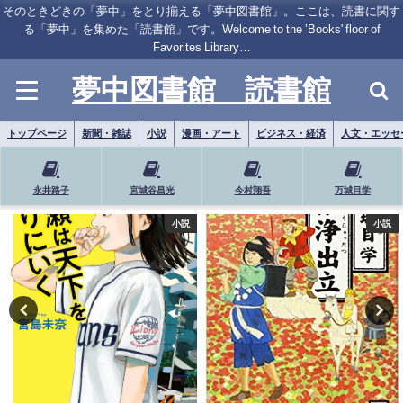
そのときどきの「夢中」をとり揃える「夢中図書館」。ここは、読書に関す
る「夢中」を集めた「読書館」です。Welcome to the ’Books' floor of
Favorites Library…
夢中図書館 読書館
トップページ
新聞・雑誌
小説
漫画・アート
ビジネス・経済
人文・エッセ
永井路子
宮城谷昌光
今村翔吾
万城目学
小説
小説