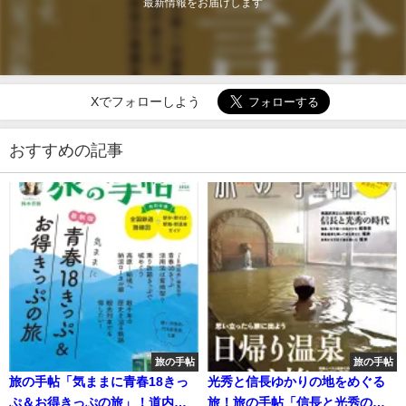
最新情報をお届けします
Xでフォローしよう
おすすめの記事
旅の手帖
旅の手帖
旅の手帖「気ままに青春18きっ
光秀と信長ゆかりの地をめぐる
ぷ＆お得きっぷの旅」！道内ぐ
旅！旅の手帖「信長と光秀の時