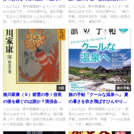
るっと回遊旅も大ローカル線の
代」
こんにちは。夢中図書館へようこそ！館長
こんにちは。夢中図書館へようこそ！ 館
のふゆきです。 今日の夢中は、旅の手帖
長のふゆきです。 今日の夢中は、「旅の
旅も
「気ままに青春18きっぷ＆お得きっぷの
手帖」2020年3月号、特集「信長と光秀の
旅」！道内ぐるっと回遊旅も...
時代」です。 ■旅の手...
小説
旅の手帖
徳川家康（９）碧雲の巻！信長
旅の手帖「クールな温泉へ」 夏
の後を継ぐのは誰か？清須会
の暑さを吹き飛ばすひんやり温
議、賤ケ岳の戦いの果てに
泉⁉
こんにちは。夢中図書館へようこそ！ 館
こんにちは。夢中図書館へようこそ！ 館
長のふゆきです。 今日の夢中は、徳川家
長のふゆきです。 今日の夢中は、「旅の
康（９）碧雲の巻！信長の後を継ぐのは誰
手帖」2020年9月号、特集「クールな温泉
か？清須会議、賤ケ岳の戦い...
へ」です。 ■旅の手帖...