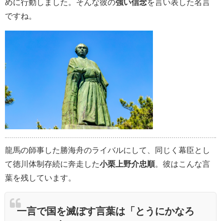
めに行動しました。そんな彼の
強い信念
を言い表した名言
ですね。
龍馬の師事した勝海舟のライバルにして、同じく幕臣とし
て徳川体制存続に奔走した
小栗上野介忠順
。彼はこんな言
葉を残しています。
一言で国を滅ぼす言葉は「とうにかなろ