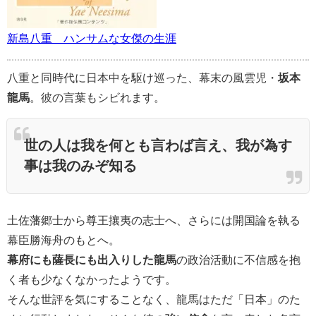
新島八重 ハンサムな女傑の生涯
八重と同時代に日本中を駆け巡った、幕末の風雲児・
坂本
龍馬
。彼の言葉もシビれます。
世の人は我を何とも言わば言え、我が為す
事は我のみぞ知る
土佐藩郷士から尊王攘夷の志士へ、さらには開国論を執る
幕臣勝海舟のもとへ。
幕府にも薩長にも出入りした龍馬
の政治活動に不信感を抱
く者も少なくなかったようです。
そんな世評を気にすることなく、龍馬はただ「日本」のた