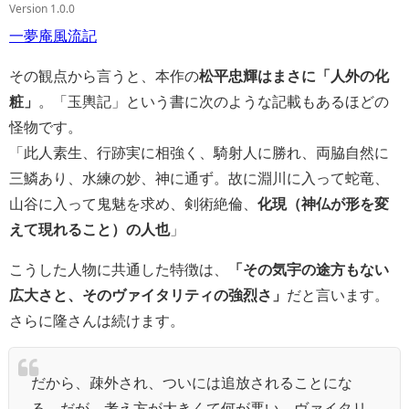
Version 1.0.0
一夢庵風流記
その観点から言うと、本作の
松平忠輝はまさに「人外の化
粧」
。「玉輿記」という書に次のような記載もあるほどの
怪物です。
「此人素生、行跡実に相強く、騎射人に勝れ、両脇自然に
三鱗あり、水練の妙、神に通ず。故に淵川に入って蛇竜、
山谷に入って鬼魅を求め、剣術絶倫、
化現（神仏が形を変
えて現れること）の人也
」
こうした人物に共通した特徴は、
「その気宇の途方もない
広大さと、そのヴァイタリティの強烈さ」
だと言います。
さらに隆さんは続けます。
だから、疎外され、ついには追放されることにな
る。だが、考え方が大きくて何が悪い。ヴァイタリ