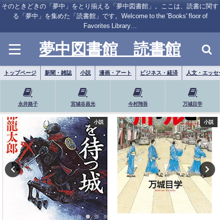
そのときどきの「夢中」をとり揃える「夢中図書館」。ここは、読書に関す
る「夢中」を集めた「読書館」です。Welcome to the ’Books' floor of
Favorites Library…
夢中図書館 読書館
トップページ
新聞・雑誌
小説
漫画・アート
ビジネス・経済
人文・エッセ
永井路子
宮城谷昌光
今村翔吾
万城目学
小説
漫画・アート