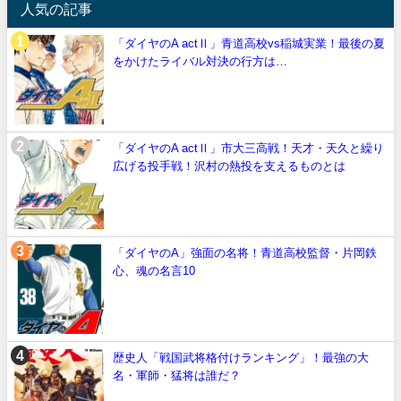
人気の記事
「ダイヤのA actⅡ」青道高校vs稲城実業！最後の夏
をかけたライバル対決の行方は…
「ダイヤのA actⅡ」市大三高戦！天才・天久と繰り
広げる投手戦！沢村の熱投を支えるものとは
「ダイヤのA」強面の名将！青道高校監督・片岡鉄
心、魂の名言10
歴史人「戦国武将格付けランキング」！最強の大
名・軍師・猛将は誰だ？