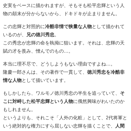
史実をベースに描かれますが、そもそも松平忠輝という人
物の顛末が分からないから、ドキドキが止まりません。
この忠輝と対照的に
冷酷非情で狭量な人物
として描かれて
いるのが、
兄の徳川秀忠
。
この秀忠が忠輝の命を執拗に狙います。それは、忠輝の天
賦の才を羨み、憎んでのもの…。
本当に理不尽で、どうしようもない理由ですよね…。
隆慶一郎さんは、その著作で一貫して、
徳川秀忠を冷酷非
情な人物
として描いています。
もしかしたら、ワルモノ徳川秀忠の半生を追っていて、
そ
こに対峙した松平忠輝という人物
に俄然興味がわいたのか
もしれません。
というよりも、それこそ「人外の化粧」として、2代将軍と
いう絶対的な権力にすら屈しない忠輝を描くことで、
人間