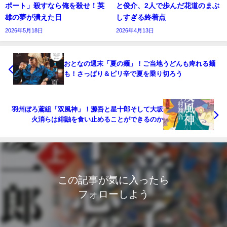
ポート」殺すなら俺を殺せ！英
と俊介、2人で歩んだ花道のまぶ
雄の夢が潰えた日
しすぎる終着点
2026年5月18日
2026年4月13日
おとなの週末「夏の麺」！ご当地うどんも痺れる麺
も！さっぱり＆ピリ辛で夏を乗り切ろう
羽州ぼろ鳶組「双風神」！源吾と星十郎そして大坂
火消らは緋鼬を食い止めることができるのか
この記事が気に入ったら
フォローしよう