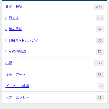
新聞・雑誌
299
歴史人
79
旅の手帖
97
日経MJ/トレンディ
70
その他雑誌
52
小説
133
漫画・アート
53
ビジネス・経済
3
人文・エッセー
13