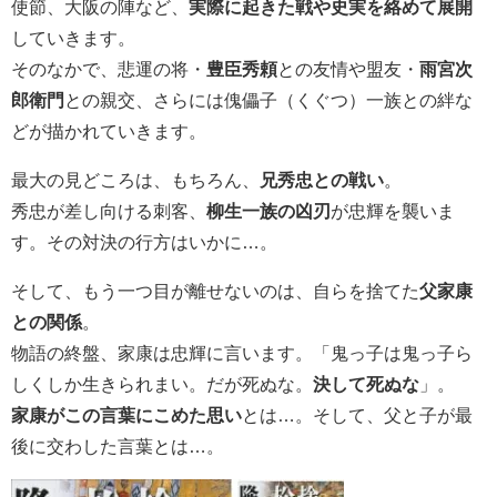
使節、大阪の陣など、
実際に起きた戦や史実を絡めて展開
していきます。
そのなかで、悲運の将・
豊臣秀頼
との友情や盟友・
雨宮次
郎衛門
との親交、さらには傀儡子（くぐつ）一族との絆な
どが描かれていきます。
最大の見どころは、もちろん、
兄秀忠との戦い
。
秀忠が差し向ける刺客、
柳生一族の凶刃
が忠輝を襲いま
す。その対決の行方はいかに…。
そして、もう一つ目が離せないのは、自らを捨てた
父家康
との関係
。
物語の終盤、家康は忠輝に言います。「鬼っ子は鬼っ子ら
しくしか生きられまい。だが死ぬな。
決して死ぬな
」。
家康がこの言葉にこめた思い
とは…。そして、父と子が最
後に交わした言葉とは…。