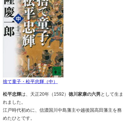
捨て童子・松平忠輝（中）
松平忠輝
は、天正20年（1592）
徳川家康の六男
として生ま
れました。
江戸時代初めに、信濃国川中島藩主や越後国高田藩主を務
めたひとです。