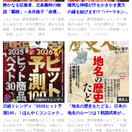
静かなる征服者、北条義時の物
陽気な神様が汗をかきかき貴方
語「覇樹」～永井路子「炎環」
の縁を結びます!? "パーマネント
より
神喜劇”
こんにちは。夢中図書館へようこそ！館長
こんにちは。夢中図書館へようこそ！ 館
のふゆきです。今日の夢中は、静かなる征
長のふゆきです。 今日の夢中は、万城目
服者、北条義時の物語「覇樹」～永井路子
学さんの新作「パーマネント神喜劇（しん
「炎環」より…です。「夢中...
きげき）」です。 パーマネ...
日経MJ/トレンディ
歴史人
日経トレンディ「2026ヒット予
「地名の歴史をたどる」 日本の
測100」！ほんやくコンニャクに
地名のルーツは？戦国武将が名
AIサブちゃん⁉食も変わる"令和
付けた地名も？
こんにちは。夢中図書館へようこそ！館長
こんにちは。夢中図書館へようこそ！ 館
のふゆきです。 今日の夢中は、日経トレ
長のふゆきです。 今日の夢中は、「歴史
の新常識"
ンディ「2026ヒット予測100」！ほんやく
人」2022年1月号、特集「地名の歴史をた