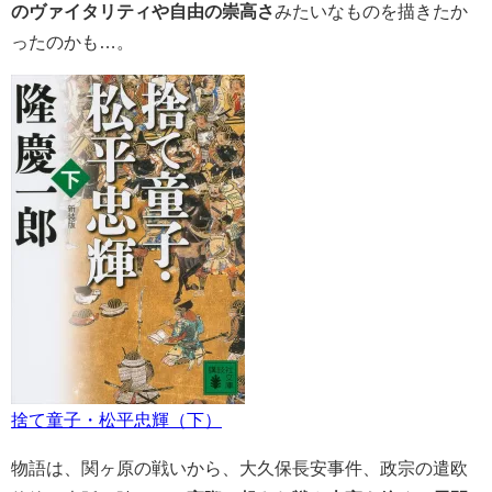
のヴァイタリティや自由の崇高さ
みたいなものを描きたか
ったのかも…。
捨て童子・松平忠輝（下）
物語は、関ヶ原の戦いから、大久保長安事件、政宗の遣欧