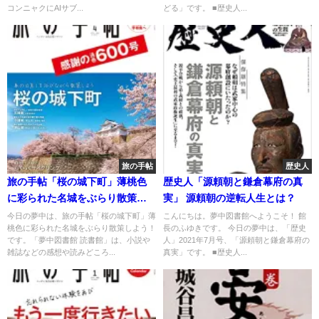
コンニャクにAIサブ...
どる」です。 ■歴史人...
旅の手帖
歴史人
旅の手帖「桜の城下町」薄桃色
歴史人「源頼朝と鎌倉幕府の真
に彩られた名城をぶらり散策し
実」 源頼朝の逆転人生とは？
よう
今日の夢中は、旅の手帖「桜の城下町」薄
こんにちは。夢中図書館へようこそ！ 館
桃色に彩られた名城をぶらり散策しよう！
長のふゆきです。 今日の夢中は、「歴史
です。「夢中図書館 読書館」は、小説や
人」2021年7月号、「源頼朝と鎌倉幕府の
雑誌などの感想や読みどころ...
真実」です。 ■歴史人...