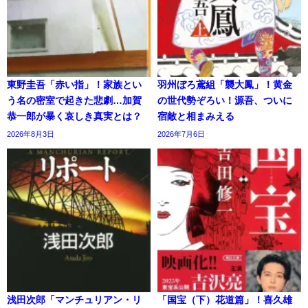
東野圭吾「赤い指」！家族とい
羽州ぼろ鳶組「襲大鳳」！黄金
う名の密室で起きた悲劇…加賀
の世代勢ぞろい！源吾、ついに
恭一郎が暴く哀しき真実とは？
宿敵と相まみえる
2026年8月3日
2026年7月6日
浅田次郎「マンチュリアン・リ
「国宝（下）花道篇」！喜久雄