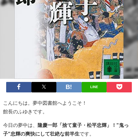
LINE
こんにちは。夢中図書館へようこそ！
館長のふゆきです。
今日の夢中は、
隆慶一郎「捨て童子・松平忠輝」！"鬼っ
子"忠輝の爽快にして壮絶な前半生
です。