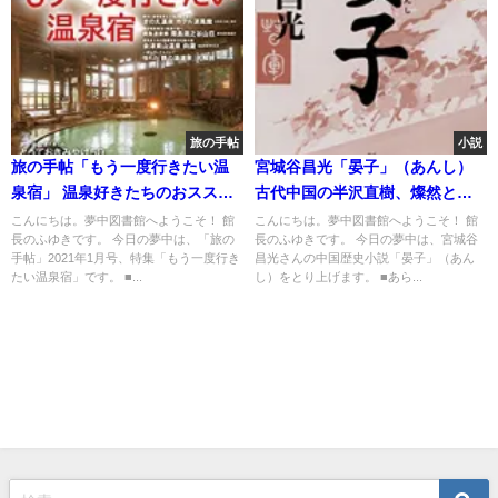
旅の手帖
小説
旅の手帖「もう一度行きたい温
宮城谷昌光「晏子」（あんし）
泉宿」 温泉好きたちのおススメ
古代中国の半沢直樹、燦然と輝
は?
く！
こんにちは。夢中図書館へようこそ！ 館
こんにちは。夢中図書館へようこそ！ 館
長のふゆきです。 今日の夢中は、「旅の
長のふゆきです。 今日の夢中は、宮城谷
手帖」2021年1月号、特集「もう一度行き
昌光さんの中国歴史小説「晏子」（あん
たい温泉宿」です。 ■...
し）をとり上げます。 ■あら...