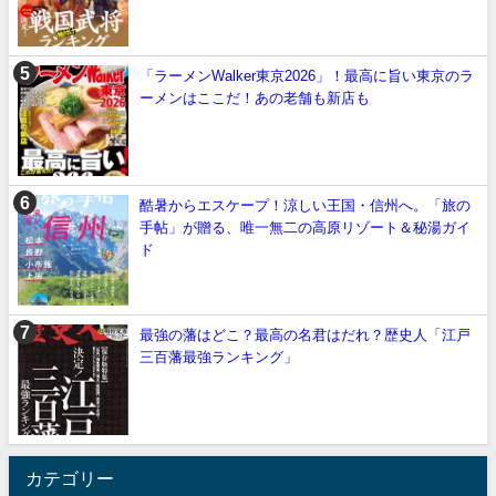
「ラーメンWalker東京2026」！最高に旨い東京のラ
ーメンはここだ！あの老舗も新店も
酷暑からエスケープ！涼しい王国・信州へ。「旅の
手帖」が贈る、唯一無二の高原リゾート＆秘湯ガイ
ド
最強の藩はどこ？最高の名君はだれ？歴史人「江戸
三百藩最強ランキング」
カテゴリー