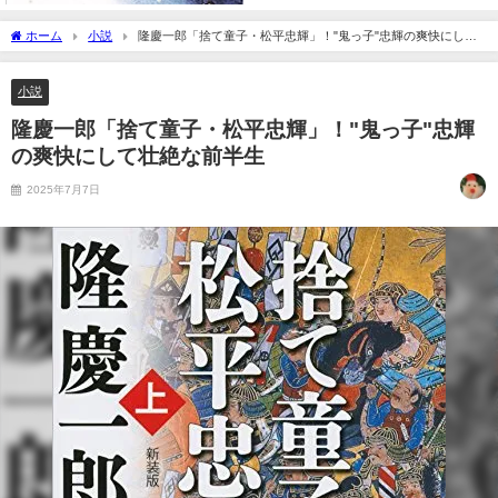
ホーム
小説
隆慶一郎「捨て童子・松平忠輝」！"鬼っ子"忠輝の爽快にして
壮絶な前半生
小説
隆慶一郎「捨て童子・松平忠輝」！"鬼っ子"忠輝
の爽快にして壮絶な前半生
2025年7月7日