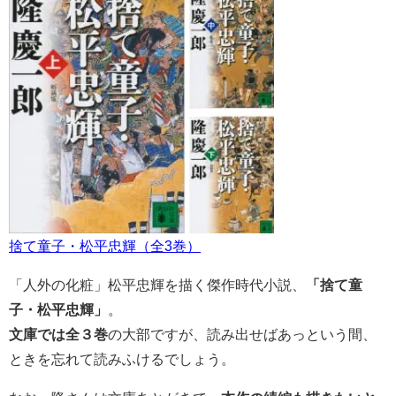
捨て童子・松平忠輝（全3巻）
「人外の化粧」松平忠輝を描く傑作時代小説、
「捨て童
子・松平忠輝」
。
文庫では全３巻
の大部ですが、読み出せばあっという間、
ときを忘れて読みふけるでしょう。