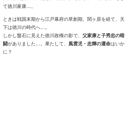
て徳川家康…。
ときは戦国末期から江戸幕府の草創期。関ヶ原を経て、天
下は徳川の時代へ…。
しかし盤石に見えた徳川政権の影で、
父家康と子秀忠の暗
闘
がありました…。果たして、
風雲児・忠輝の運命
はいか
に？