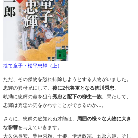
捨て童子・松平忠輝（上）
ただ、その傑物を恐れ排除しようとする人物がいました。
忠輝の異母兄にして、
後に2代将軍となる徳川秀忠
。
執拗に忠輝の命を狙う
秀忠と配下の柳生一族
。果たして、
忠輝は秀忠の刃をかわすことができるのか…。
さらに、忠輝の底知れぬ才能は、
周囲の様々な人物に大き
な影響
を与えていきます。
大久保長安、豊臣秀頼、千姫、伊達政宗、五郎六姫、そし