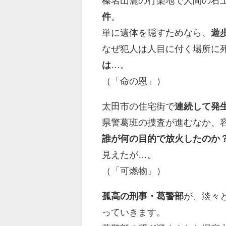
榛名山麓の行楽地で人間の右
件
。
単に遺体を隠すためなら、
遊
なぜ犯人は人目に付く場所に
は
…。
（「命の恩」）
太田市の住宅街で
連続して発
県警葛班の捜査が進むなか、
誰が何の目的で放火したのか
見えたが…。
（「可燃物」）
孤高の刑事・葛警部
が、淡々
っていきます。