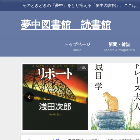
そのときどきの「夢中」をとり揃える「夢中図書館」。ここは、読書に関する「夢中」
夢中図書館 読書館
トップページ
新聞・雑誌
Home
papers & magazines
小説
小説