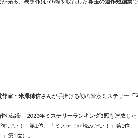
力が光る、表題作ほか5編を収録した
珠玉の連作短編集
賞作家・米澤穂信さん
が手掛ける初の警察ミステリー
「
短編集。2023年
ミステリーランキング3冠
を達成した
がすごい！」第1位、「ミステリが読みたい！」第1位、
0」第1位）。