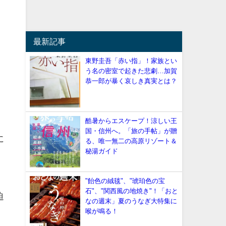
最新記事
東野圭吾「赤い指」！家族とい
う名の密室で起きた悲劇…加賀
恭一郎が暴く哀しき真実とは？
酷暑からエスケープ！涼しい王
国・信州へ。「旅の手帖」が贈
に
る、唯一無二の高原リゾート＆
秘湯ガイド
"飴色の絨毯"、"琥珀色の宝
石"、"関西風の地焼き"！「おと
迫
なの週末」夏のうなぎ大特集に
喉が鳴る！