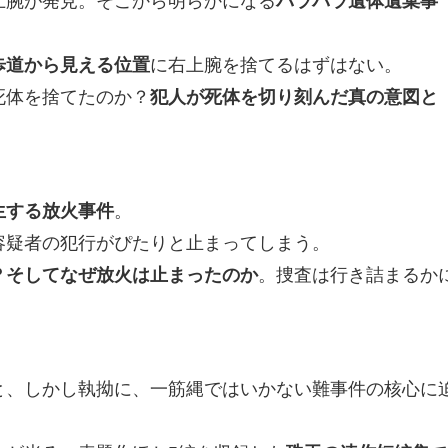
上腕が発見。そこから明らかになる
バラバラ遺体遺棄事
歩道から見える位置
に右上腕を捨てるはずはない。
死体を捨てたのか？
犯人が死体を切り刻んだ真の意図と
生する放火事件
。
容疑者の犯行がぴたりと止まってしまう。
？そしてなぜ放火は止まったのか
。捜査は行き詰まるか
と、しかし執拗に、一筋縄ではいかない難事件の核心に