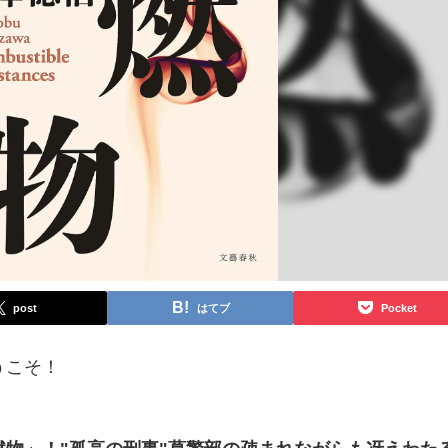
post
はてブ
Pocket
うこそ！