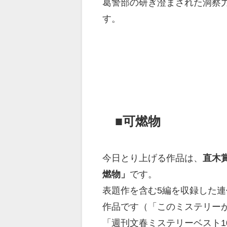
葛警部の研ぎ澄まされた洞察
す。
■可燃物
今日とり上げる作品は、
直木
燃物」
です。
表題作を含む5編を収録した連作
作品です（「このミステリー
「週刊文春ミステリーベスト1