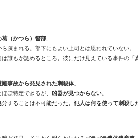
の
葛（かつら）警部
。
から疎まれる。部下にもよい上司とは思われていない。
力
は誰もが認めるところ。彼にだけ見えている事件の「
遭難事故から発見された刺殺体
。
とほぼ特定できるが、
凶器が見つからない
。
処分することは不可能だった。
犯人は何を使って刺殺し