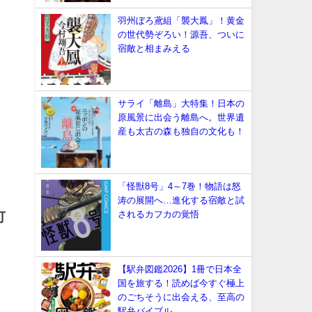
で
羽州ぼろ鳶組「襲大鳳」！黄金
の世代勢ぞろい！源吾、ついに
宿敵と相まみえる
サライ「離島」大特集！日本の
原風景に出会う離島へ。世界遺
産も太古の森も独自の文化も！
「怪獣8号」4～7巻！物語は怒
涛の展開へ…進化する宿敵と試
されるカフカの覚悟
可
【駅弁図鑑2026】1冊で日本全
国を旅する！読めば今すぐ極上
のごちそうに出会える、至高の
駅弁バイブル