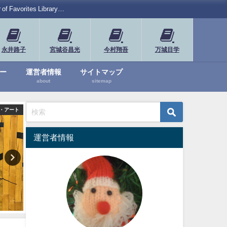
rites Library…
永井路子
宮城谷昌光
今村翔吾
万城目学
ー
運営者情報
サイトマップ
about
sitemap
・アート
漫画・アート
運営者情報