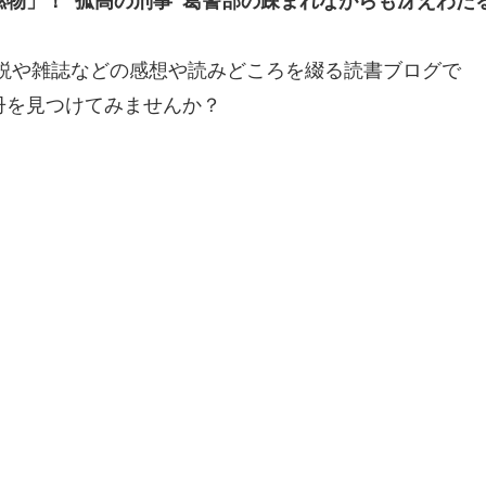
燃物」！"孤高の刑事"葛警部の疎まれながらも冴えわた
小説や雑誌などの感想や読みどころを綴る読書ブログで
冊を見つけてみませんか？