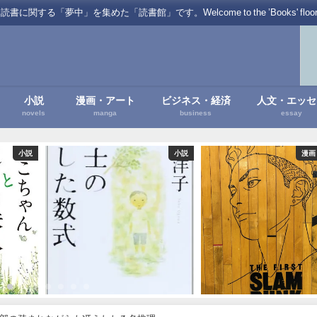
を集めた「読書館」です。Welcome to the ’Books' floor of Favo
小説
漫画・アート
ビジネス・経済
人文・エッセ
novels
manga
business
essay
小説
小説
漫画