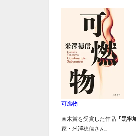
可燃物
直木賞を受賞した作品
「黒牢
家・米澤穂信さん。