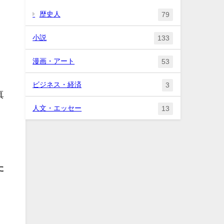
歴史人
79
小説
133
漫画・アート
53
ビジネス・経済
3
真
人文・エッセー
13
た