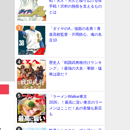
戦！天才・天久と繰り広げる投
手戦！沢村の熱投を支えるもの
とは
「ダイヤのA」強面の名将！青
道高校監督・片岡鉄心、魂の名
言10
歴史人「戦国武将格付けランキ
ング」！最強の大名・軍師・猛
将は誰だ？
「ラーメンWalker東京
2026」！最高に旨い東京のラー
メンはここだ！あの老舗も新店
も