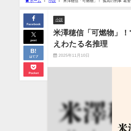
ホーム
小説
米澤穂信「可燃物」！"孤高の刑事"葛
小説
Facebook
米澤穂信「可燃物」！
post
えわたる名推理
2025年11月10日
はてブ
Pocket