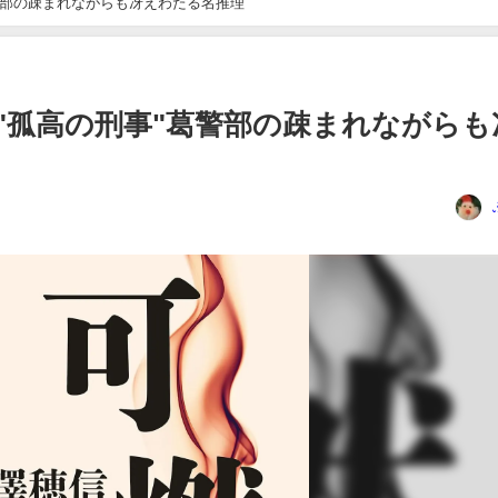
警部の疎まれながらも冴えわたる名推理
"孤高の刑事"葛警部の疎まれながらも