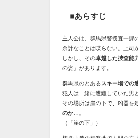
■あらすじ
主人公は、群馬県警捜査一課
余計なことは喋らない。上司
しかし、その
卓越した捜査能
の姿」があります。
群馬県のとある
スキー場での
犯人は一緒に遭難していた男
その場所は崖の下で、凶器を
のか
…。
（「崖の下」）