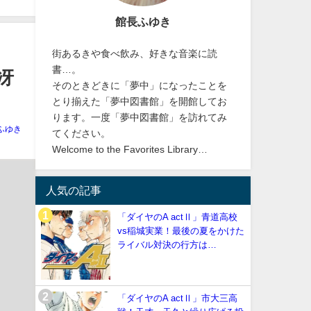
館長ふゆき
街あるきや食べ飲み、好きな音楽に読
書…。
冴
そのときどきに「夢中」になったことを
とり揃えた「夢中図書館」を開館してお
ります。一度「夢中図書館」を訪れてみ
ふゆき
てください。
Welcome to the Favorites Library…
人気の記事
「ダイヤのA actⅡ」青道高校
vs稲城実業！最後の夏をかけた
ライバル対決の行方は…
「ダイヤのA actⅡ」市大三高