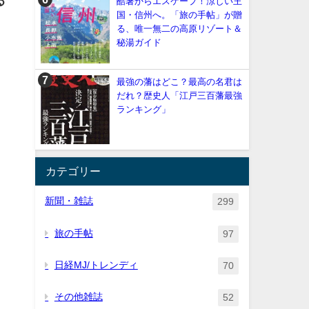
る
酷暑からエスケープ！涼しい王
国・信州へ。「旅の手帖」が贈
る、唯一無二の高原リゾート＆
秘湯ガイド
最強の藩はどこ？最高の名君は
だれ？歴史人「江戸三百藩最強
ランキング」
カテゴリー
新聞・雑誌
299
旅の手帖
97
日経MJ/トレンディ
70
その他雑誌
52