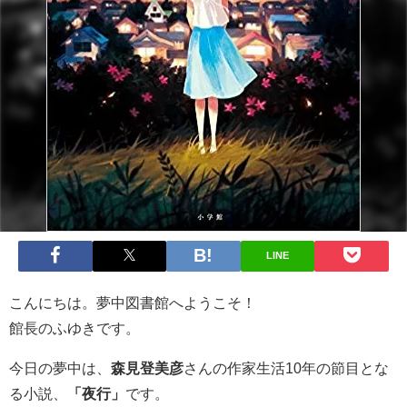
LINE
こんにちは。夢中図書館へようこそ！
館長のふゆきです。
今日の夢中は、
森見登美彦
さんの作家生活10年の節目とな
る小説、
「夜行」
です。