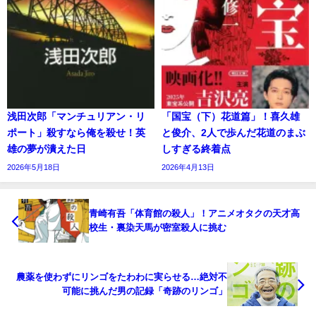
浅田次郎「マンチュリアン・リ
「国宝（下）花道篇」！喜久雄
ポート」殺すなら俺を殺せ！英
と俊介、2人で歩んだ花道のまぶ
雄の夢が潰えた日
しすぎる終着点
2026年5月18日
2026年4月13日
青崎有吾「体育館の殺人」！アニメオタクの天才高
校生・裏染天馬が密室殺人に挑む
農薬を使わずにリンゴをたわわに実らせる…絶対不
可能に挑んだ男の記録「奇跡のリンゴ」