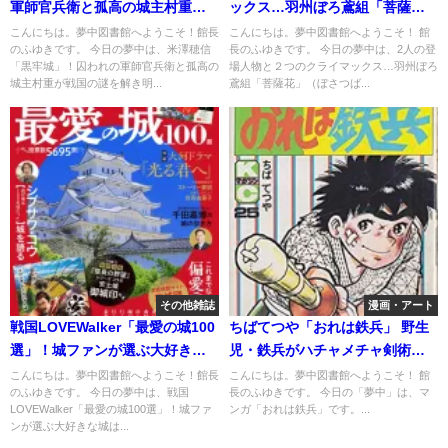
軍師官兵衛と孤高の城主村重が
ックス…羽州ぼろ鳶組「菩薩
戦国の謎を解き明かす
花」
こんにちは。夢中図書館へようこそ！館長
こんにちは。夢中図書館へようこそ！ 館
のふゆきです。 今日の夢中は、米澤穂信
長のふゆきです。 今日の夢中は、2人の登
「黒牢城」！囚われの軍師官兵衛と孤高の
場人物と２つのクライマックス…羽州ぼろ
城主村重が戦国の謎を解き明...
鳶組「菩薩花」（ぼさつば...
その他雑誌
漫画・アート
戦国LOVEWalker「最愛の城100
ちばてつや「おれは鉄兵」 野生
選」！城ファンが選ぶ大好きな
児・鉄兵がハチャメチャ剣術で
城は？偏愛テーマも…
大暴れ
こんにちは。夢中図書館へようこそ！館長
こんにちは。夢中図書館へようこそ！ 館
のふゆきです。 今日の夢中は、戦国
長のふゆきです。 今日の「夢中」は、マ
LOVEWalker「最愛の城100選」！城ファ
ンガ「おれは鉄兵」です。...
ンが選ぶ大好きな城は...