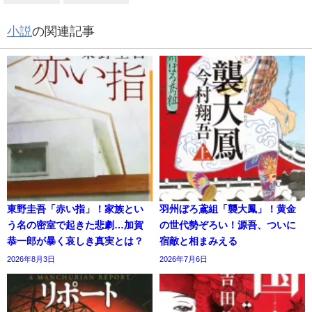
小説
の関連記事
東野圭吾「赤い指」！家族とい
羽州ぼろ鳶組「襲大鳳」！黄金
う名の密室で起きた悲劇…加賀
の世代勢ぞろい！源吾、ついに
恭一郎が暴く哀しき真実とは？
宿敵と相まみえる
2026年8月3日
2026年7月6日