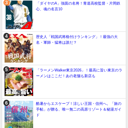
「ダイヤのA」強面の名将！青道高校監督・片岡鉄
心、魂の名言10
歴史人「戦国武将格付けランキング」！最強の大
名・軍師・猛将は誰だ？
「ラーメンWalker東京2026」！最高に旨い東京のラ
ーメンはここだ！あの老舗も新店も
酷暑からエスケープ！涼しい王国・信州へ。「旅の
手帖」が贈る、唯一無二の高原リゾート＆秘湯ガイ
ド