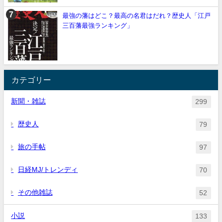
最強の藩はどこ？最高の名君はだれ？歴史人「江戸
三百藩最強ランキング」
カテゴリー
新聞・雑誌
299
歴史人
79
旅の手帖
97
日経MJ/トレンディ
70
その他雑誌
52
小説
133