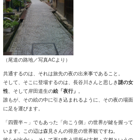
（尾道の路地／写真ACより）
共通するのは、それは旅先の夜の出来事であること。
そして、そこに登場するのは、長谷川さんと思しき
謎の女
性
、そして岸田道生の
絵「夜行」
。
誰もが、その絵の中に引き込まれるように、その夜の場面
に足を運びます。
「四畳半～」でもあった「向こう側」の世界が鍵を握って
います。この辺は森見さんの得意の世界観ですね。
彼らが出会い、そして再び集う場所が古都・京都というの