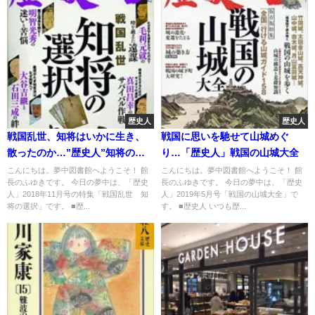
歴史人
歴史人
戦国乱世、知将はいかに生き、
戦国に思いを馳せて山城めぐ
散ったのか…”歴史人”知将の選
り…「歴史人」戦国の山城大全
択
こんにちは。夢中図書館へようこそ！ 館
こんにちは。夢中図書館へようこそ！ 館
長のふゆきです。 今日の夢中は、「歴史
長のふゆきです。 今日の夢中は、「歴史
人」2018年11月号の特集「戦国乱世 知
人」2019年5月号「戦国の山城大全」で
将の選択」です。 ■歴...
す。 ■歴史人 いつも歴...