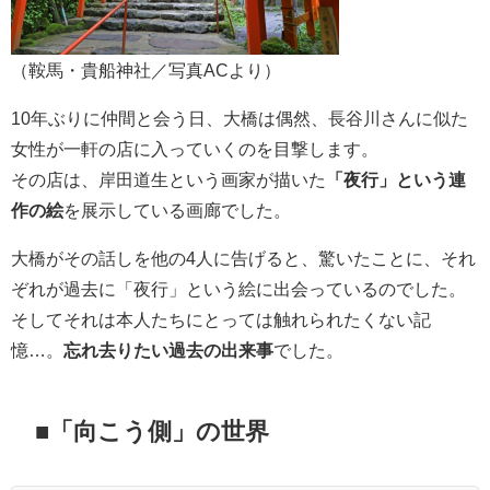
（鞍馬・貴船神社／写真ACより）
10年ぶりに仲間と会う日、大橋は偶然、長谷川さんに似た
女性が一軒の店に入っていくのを目撃します。
その店は、岸田道生という画家が描いた
「夜行」という連
作の絵
を展示している画廊でした。
大橋がその話しを他の4人に告げると、驚いたことに、それ
ぞれが過去に「夜行」という絵に出会っているのでした。
そしてそれは本人たちにとっては触れられたくない記
憶…。
忘れ去りたい過去の出来事
でした。
■「向こう側」の世界