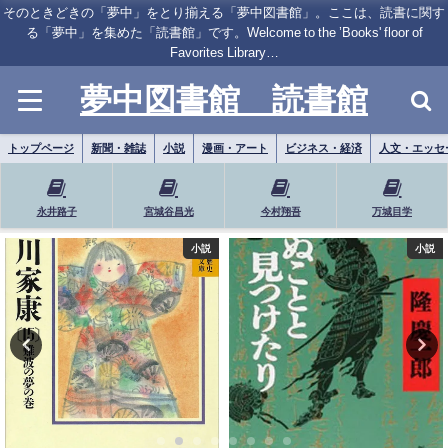
そのときどきの「夢中」をとり揃える「夢中図書館」。ここは、読書に関す
る「夢中」を集めた「読書館」です。Welcome to the ’Books' floor of
Favorites Library…
夢中図書館 読書館
トップページ
新聞・雑誌
小説
漫画・アート
ビジネス・経済
人文・エッセ
永井路子
宮城谷昌光
今村翔吾
万城目学
小説
小説