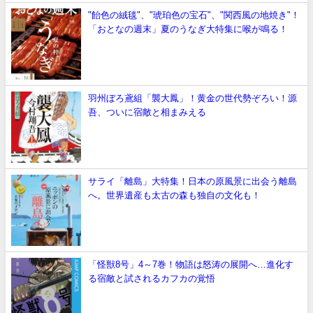
"飴色の絨毯"、"琥珀色の宝石"、"関西風の地焼き"！
「おとなの週末」夏のうなぎ大特集に喉が鳴る！
羽州ぼろ鳶組「襲大鳳」！黄金の世代勢ぞろい！源
吾、ついに宿敵と相まみえる
サライ「離島」大特集！日本の原風景に出会う離島
へ。世界遺産も太古の森も独自の文化も！
「怪獣8号」4～7巻！物語は怒涛の展開へ…進化す
る宿敵と試されるカフカの覚悟