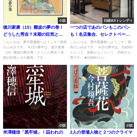
小説
日経MJ/トレンディ
徳川家康（15）難波の夢の巻！
一つの店であのパンもこのパン
どうした秀吉？末期の狂気とそ
も！名店集合、セレクトベーカ
の最期
リー
こんにちは。夢中図書館へようこそ！館長
こんにちは。夢中図書館へようこそ！ 館
のふゆきです。 今日の夢中は、徳川家康
長のふゆきです。 今日の夢中は、日経MJ
（15）難波の夢の巻！どうした秀吉？末
トレンド、深夜からノリノリ、25時から
期の狂気とその最期…です。...
男です。 ■日経MJトレ...
小説
小説
米澤穂信「黒牢城」！囚われの
2人の登場人物と２つのクライマ