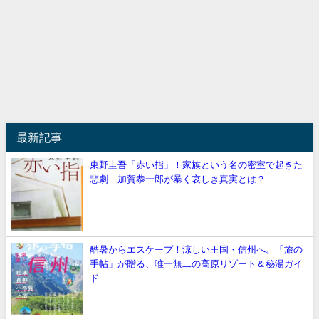
最新記事
東野圭吾「赤い指」！家族という名の密室で起きた
悲劇…加賀恭一郎が暴く哀しき真実とは？
酷暑からエスケープ！涼しい王国・信州へ。「旅の
手帖」が贈る、唯一無二の高原リゾート＆秘湯ガイ
ド