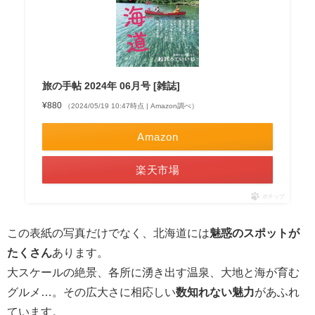
旅の手帖 2024年 06月号 [雑誌]
¥880
（2024/05/19 10:47時点 | Amazon調べ）
Amazon
楽天市場
ポチップ
この表紙の写真だけでなく、北海道には
魅惑のスポットが
たくさん
あります。
大スケールの絶景、各所に湧き出す温泉、大地と海が育む
グルメ…。その広大さに相応しい
数知れない魅力
があふれ
ています。