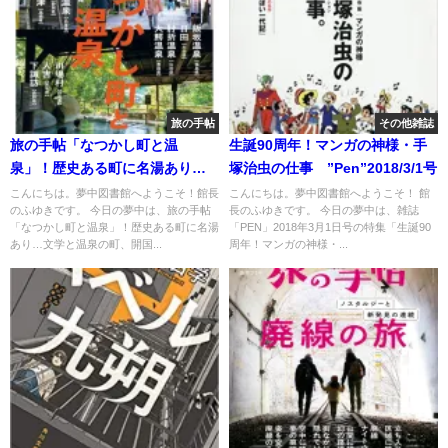
旅の手帖
その他雑誌
旅の手帖「なつかし町と温
生誕90周年！マンガの神様・手
泉」！歴史ある町に名湯あり…
塚治虫の仕事 ”Pen”2018/3/1号
文学と温泉の町、開国の港町、
こんにちは。夢中図書館へようこそ！館長
こんにちは。夢中図書館へようこそ！ 館
のふゆきです。 今日の夢中は、旅の手帖
長のふゆきです。 今日の夢中は、雑誌
中山道の宿場町
「なつかし町と温泉」！歴史ある町に名湯
「PEN」2018年3月1日号の特集「生誕90
あり…文学と温泉の町、開国...
周年！マンガの神様・...