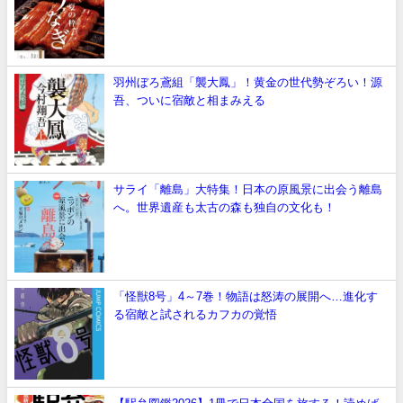
羽州ぼろ鳶組「襲大鳳」！黄金の世代勢ぞろい！源
吾、ついに宿敵と相まみえる
サライ「離島」大特集！日本の原風景に出会う離島
へ。世界遺産も太古の森も独自の文化も！
「怪獣8号」4～7巻！物語は怒涛の展開へ…進化す
る宿敵と試されるカフカの覚悟