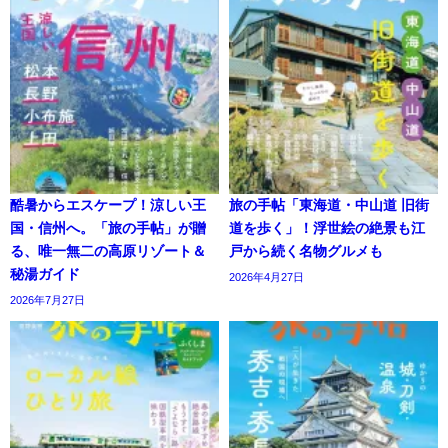
酷暑からエスケープ！涼しい王
旅の手帖「東海道・中山道 旧街
国・信州へ。「旅の手帖」が贈
道を歩く」！浮世絵の絶景も江
る、唯一無二の高原リゾート＆
戸から続く名物グルメも
秘湯ガイド
2026年4月27日
2026年7月27日