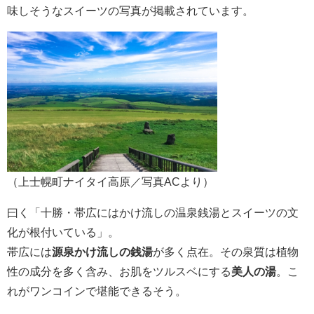
味しそうなスイーツの写真が掲載されています。
（上士幌町ナイタイ高原／写真ACより）
曰く「十勝・帯広にはかけ流しの温泉銭湯とスイーツの文
化が根付いている」。
帯広には
源泉かけ流しの銭湯
が多く点在。その泉質は植物
性の成分を多く含み、お肌をツルスベにする
美人の湯
。こ
れがワンコインで堪能できるそう。