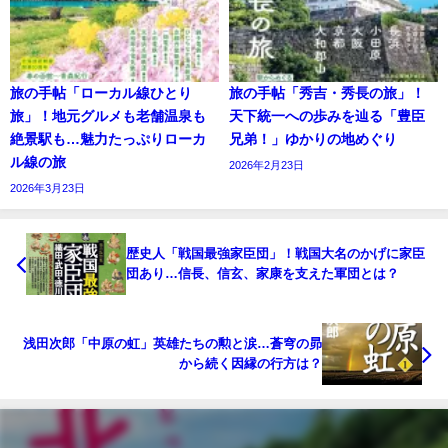
旅の手帖「ローカル線ひとり
旅の手帖「秀吉・秀長の旅」！
旅」！地元グルメも老舗温泉も
天下統一への歩みを辿る「豊臣
絶景駅も…魅力たっぷりローカ
兄弟！」ゆかりの地めぐり
ル線の旅
2026年2月23日
2026年3月23日
歴史人「戦国最強家臣団」！戦国大名のかげに家臣
団あり…信長、信玄、家康を支えた軍団とは？
浅田次郎「中原の虹」英雄たちの勲と涙…蒼穹の昴
から続く因縁の行方は？