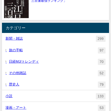
三百藩最強ランキング」
カテゴリー
新聞・雑誌
299
旅の手帖
97
日経MJ/トレンディ
70
その他雑誌
52
歴史人
79
小説
133
漫画・アート
53