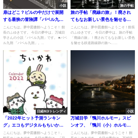
小説
旅の手帖
扉はどこ？ビルの中だけで展開
旅の手帖「廃線の旅」！廃され
する最狭の冒険譚「バベル九
てもなお新しい景色を魅せる鉄
朔」
道路線跡の旅へ
こんにちは。夢中図書館へようこそ！ 館
こんにちは。夢中図書館へようこそ！館長
長のふゆきです。 今日の夢中は、万城目
のふゆきです。 今日の夢中は、旅の手帖
学さんの小説「バベル九朔」です。 ■バベ
「廃線の旅」！廃されてもなお新しい景色
ル九朔 「バベル九朔」。...
を魅せる鉄道路線跡の旅へ…...
日経MJ/トレンディ
小説
「2022年ヒット予測ランキン
万城目学「鴨川ホルモー」スピ
グ」エコもデジタルもちいかわ
ンオフ、「鴨川（小）ホルモ
も⁉
ー」
こんにちは。夢中図書館へようこそ！。
こんにちは。夢中図書館へようこそ！ 館
館長のふゆきです。 今日の夢中は、「日
長のふゆきです。 今日の夢中は、万城目