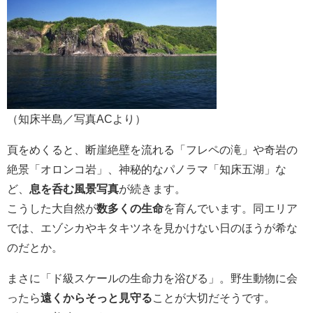
（知床半島／写真ACより）
頁をめくると、断崖絶壁を流れる「フレペの滝」や奇岩の
絶景「オロンコ岩」、神秘的なパノラマ「知床五湖」な
ど、
息を呑む風景写真
が続きます。
こうした大自然が
数多くの生命
を育んでいます。同エリア
では、エゾシカやキタキツネを見かけない日のほうが希な
のだとか。
まさに「ド級スケールの生命力を浴びる」。野生動物に会
ったら
遠くからそっと見守る
ことが大切だそうです。