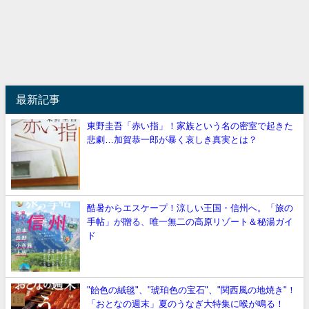
最新記事
東野圭吾「赤い指」！家族という名の密室で起きた
悲劇…加賀恭一郎が暴く哀しき真実とは？
酷暑からエスケープ！涼しい王国・信州へ。「旅の
手帖」が贈る、唯一無二の高原リゾート＆秘湯ガイ
ド
"飴色の絨毯"、"琥珀色の宝石"、"関西風の地焼き"！
「おとなの週末」夏のうなぎ大特集に喉が鳴る！