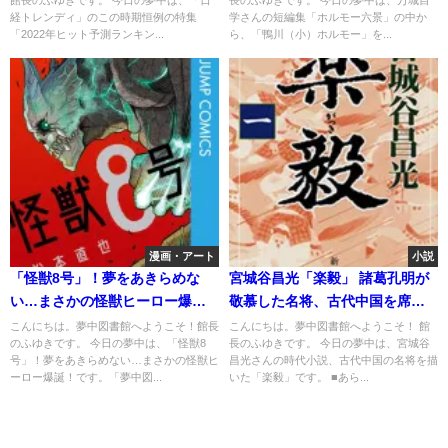
経トレンディ」のこの時期恒例の特集
学さんの短編集「ホルモー六景」の中か
「2022年ヒット予測ランキン...
ら、「鴨川（小）ホルモー」を...
漫画・アート
小説
「怪獣8号」！夢をあきらめな
宮城谷昌光「楽毅」 諸葛孔明が
い…まさかの怪獣ヒーロー爆
敬慕した名将、古代中国を席巻
誕！
す！
こんにちは。夢中図書館へようこそ！館長
こんにちは。夢中図書館へようこそ！ 館
のふゆきです。 今日の夢中は、「怪獣8
長のふゆきです。 今日の夢中は、宮城谷
号」！夢をあきらめない…まさかの怪獣ヒ
昌光さんの時代小説、古代中国の名将を描
ーロー爆誕！です。「夢中図...
いた「楽毅」です。 ■あら...