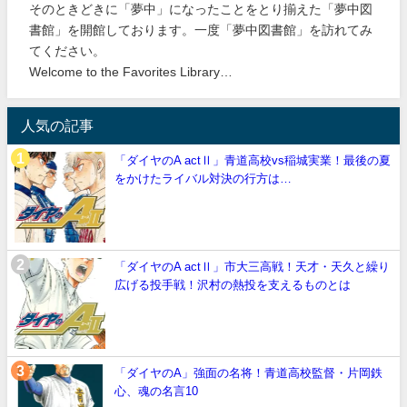
そのときどきに「夢中」になったことをとり揃えた「夢中図
書館」を開館しております。一度「夢中図書館」を訪れてみ
てください。
Welcome to the Favorites Library…
人気の記事
「ダイヤのA actⅡ」青道高校vs稲城実業！最後の夏
をかけたライバル対決の行方は…
「ダイヤのA actⅡ」市大三高戦！天才・天久と繰り
広げる投手戦！沢村の熱投を支えるものとは
「ダイヤのA」強面の名将！青道高校監督・片岡鉄
心、魂の名言10