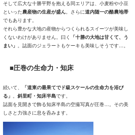
そして広大な十勝平野を抱える同エリアは、小麦粉や小豆
といった
農産物の生産が盛ん
。さらに
道内随一の酪農地帯
でもあります。
それら豊かな大地の産物からつくられるスイーツが美味し
くないわけがありません。曰く
「十勝の大地は甘くて、う
まい」
。誌面のジェラートもケーキも美味しそうです…。
■圧巻の生命力・知床
続いて、
「道東の最果てでド級スケールの生命力を浴び
る」
。
斜里町・知床半島
です。
誌面を見開きで飾る知床半島の空撮写真が圧巻…。その美
しさと力強さに息を呑みます。