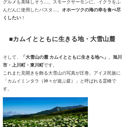
グルメも美味しそう…。スモークサーモンに、イクラをふ
んだんに使用したパスタ…。
オホーツクの海の幸を食べ尽
くしたい
！
■カムイとともに生きる地・大雪山麓
そして、
「大雪山の麓 カムイとともに生きる地へ」
。
旭川
市・上川町・東川町
です。
これまた見開きを飾る大雪山の写真が圧巻。アイヌ民族に
「カムイミンタラ（神々が遊ぶ庭）」と呼ばれる霊峰で
す。