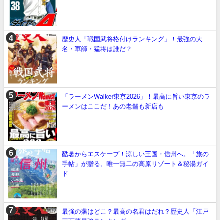
歴史人「戦国武将格付けランキング」！最強の大
名・軍師・猛将は誰だ？
「ラーメンWalker東京2026」！最高に旨い東京のラ
ーメンはここだ！あの老舗も新店も
酷暑からエスケープ！涼しい王国・信州へ。「旅の
手帖」が贈る、唯一無二の高原リゾート＆秘湯ガイ
ド
最強の藩はどこ？最高の名君はだれ？歴史人「江戸