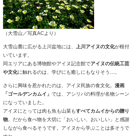
（大雪山／写真ACより）
大雪山麓に広がる上川盆地には、
上川アイヌの文化
が根付
いています。
同エリアにある博物館やアイヌ記念館で
アイヌの伝統工芸
や文化
に触れるのは、学びにも癒しにもなりそう…。
さらに興味を惹かれたのは、アイヌ民族の食文化。
漫画
「ゴールデンカムイ」
では、アシリパの料理が名物シーン
になっていました。
アイヌにとっては肉も魚も山菜も
すべてカムイからの贈り
物
。だから食べ物を大切に「おいしい、おいしい」と感謝
しながら食べるそうです。アイヌから学ぶことは多そうで