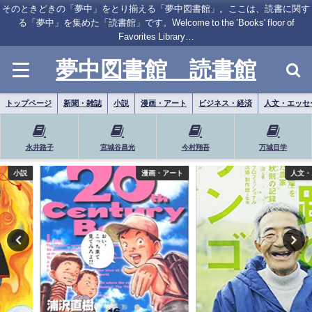
そのときどきの「夢中」をとり揃える「夢中図書館」。ここは、読書に関す
る「夢中」を集めた「読書館」です。Welcome to the ’Books' floor of
Favorites Library…
夢中図書館 読書館
トップページ
新聞・雑誌
小説
漫画・アート
ビジネス・経済
人文・エッセ
永井路子
宮城谷昌光
今村翔吾
万城目学
漫画・アート
人文・エッセー