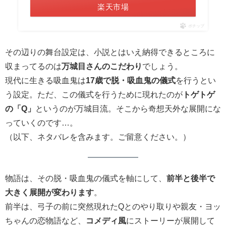
楽天市場
ポチップ
その辺りの舞台設定は、小説とはいえ納得できるところに
収まってるのは
万城目さんのこだわり
でしょう。
現代に生きる吸血鬼は
17歳で脱・吸血鬼の儀式
を行うとい
う設定。ただ、この儀式を行うために現れたのが
トゲトゲ
の「Q」
というのが万城目流。そこから奇想天外な展開にな
っていくのです…。
（以下、ネタバレを含みます。ご留意ください。）
物語は、その脱・吸血鬼の儀式を軸にして、
前半と後半で
大きく展開が変わります
。
前半は、弓子の前に突然現れたQとのやり取りや親友・ヨッ
ちゃんの恋物語など、
コメディ風
にストーリーが展開して