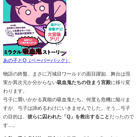
あの子とQ（ペーパーバック）
物語の終盤、まさに万城目ワールドの面目躍如、舞台は現
実か異次元か分からない
吸血鬼たちの住まう宮殿
に移り変
わります。
弓子に襲いかかる異能の吸血鬼たち。何度も危機に陥りま
すが、弓子は諦めるわけにいきませんでした。そう…弓子
の目的は、
彼らに囚われた「Q」を救出すること
だったので
す…。