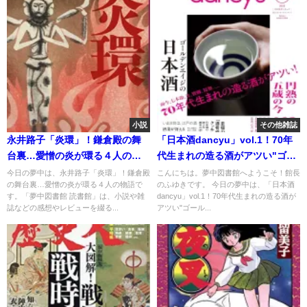
小説
その他雑誌
永井路子「炎環」！鎌倉殿の舞
「日本酒dancyu」vol.1！70年
台裏…愛憎の炎が環る４人の物
代生まれの造る酒がアツい"ゴー
語
ルデンエイジの日本酒"
今日の夢中は、永井路子「炎環」！鎌倉殿
こんにちは。夢中図書館へようこそ！館長
の舞台裏…愛憎の炎が環る４人の物語で
のふゆきです。 今日の夢中は、「日本酒
す。「夢中図書館 読書館」は、小説や雑
dancyu」vol.1！70年代生まれの造る酒が
誌などの感想やレビューを綴る...
アツい"ゴール...