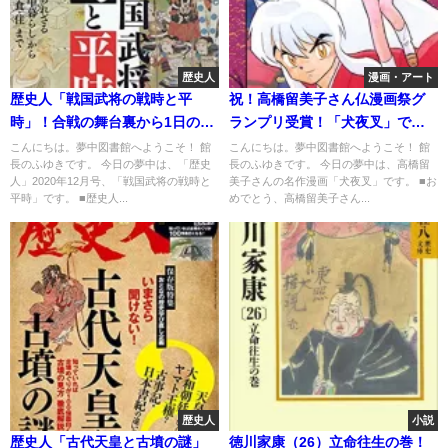
歴史人
漫画・アート
歴史人「戦国武将の戦時と平
祝！高橋留美子さん仏漫画祭グ
時」！合戦の舞台裏から1日の過
ランプリ受賞！「犬夜叉」でお
ごし方まで
祝い
こんにちは。夢中図書館へようこそ！ 館
こんにちは。夢中図書館へようこそ！ 館
長のふゆきです。 今日の夢中は、「歴史
長のふゆきです。 今日の夢中は、高橋留
人」2020年12月号、「戦国武将の戦時と
美子さんの名作漫画「犬夜叉」です。 ■お
平時」です。 ■歴史人...
めでとう、高橋留美子さん...
歴史人
小説
歴史人「古代天皇と古墳の謎」
徳川家康（26）立命往生の巻！