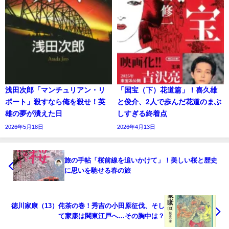
浅田次郎「マンチュリアン・リ
「国宝（下）花道篇」！喜久雄
ポート」殺すなら俺を殺せ！英
と俊介、2人で歩んだ花道のまぶ
雄の夢が潰えた日
しすぎる終着点
2026年5月18日
2026年4月13日
旅の手帖「桜前線を追いかけて」！美しい桜と歴史
に思いを馳せる春の旅
徳川家康（13）侘茶の巻！秀吉の小田原征伐、そし
て家康は関東江戸へ…その胸中は？