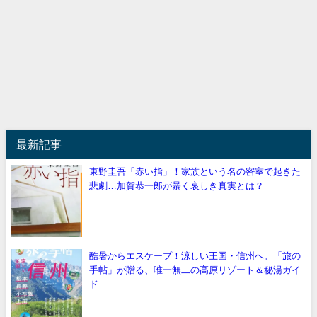
最新記事
東野圭吾「赤い指」！家族という名の密室で起きた
悲劇…加賀恭一郎が暴く哀しき真実とは？
酷暑からエスケープ！涼しい王国・信州へ。「旅の
手帖」が贈る、唯一無二の高原リゾート＆秘湯ガイ
ド