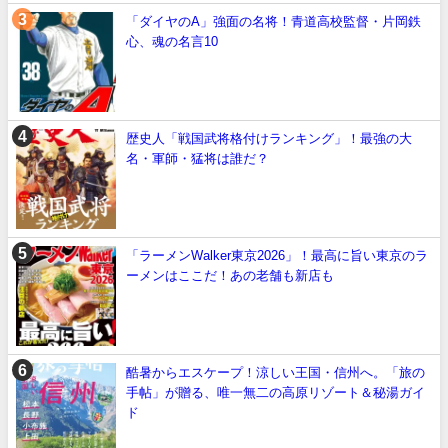
「ダイヤのA」強面の名将！青道高校監督・片岡鉄
心、魂の名言10
歴史人「戦国武将格付けランキング」！最強の大
名・軍師・猛将は誰だ？
「ラーメンWalker東京2026」！最高に旨い東京のラ
ーメンはここだ！あの老舗も新店も
酷暑からエスケープ！涼しい王国・信州へ。「旅の
手帖」が贈る、唯一無二の高原リゾート＆秘湯ガイ
ド