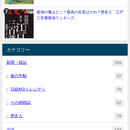
最強の藩はどこ？最高の名君はだれ？歴史人「江戸
三百藩最強ランキング」
カテゴリー
新聞・雑誌
299
旅の手帖
97
日経MJ/トレンディ
70
その他雑誌
52
歴史人
79
小説
133