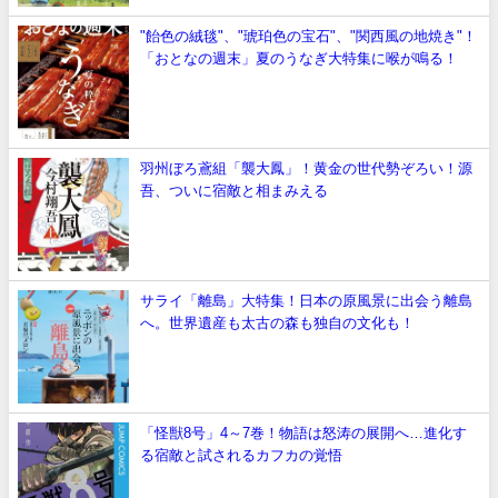
"飴色の絨毯"、"琥珀色の宝石"、"関西風の地焼き"！
「おとなの週末」夏のうなぎ大特集に喉が鳴る！
羽州ぼろ鳶組「襲大鳳」！黄金の世代勢ぞろい！源
吾、ついに宿敵と相まみえる
サライ「離島」大特集！日本の原風景に出会う離島
へ。世界遺産も太古の森も独自の文化も！
「怪獣8号」4～7巻！物語は怒涛の展開へ…進化す
る宿敵と試されるカフカの覚悟