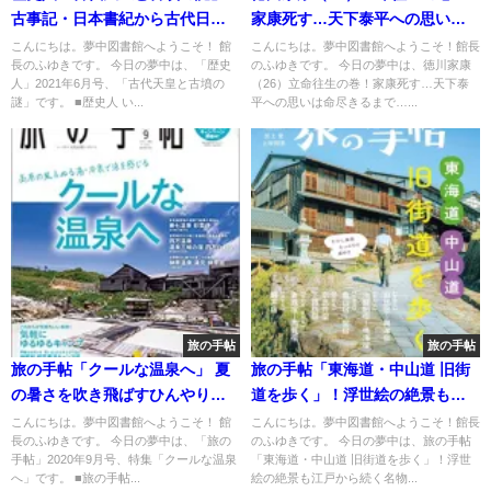
古事記・日本書紀から古代日本
家康死す…天下泰平への思いは
の謎解き旅へ
命尽きるまで
こんにちは。夢中図書館へようこそ！ 館
こんにちは。夢中図書館へようこそ！館長
長のふゆきです。 今日の夢中は、「歴史
のふゆきです。 今日の夢中は、徳川家康
人」2021年6月号、「古代天皇と古墳の
（26）立命往生の巻！家康死す…天下泰
謎」です。 ■歴史人 い...
平への思いは命尽きるまで…...
旅の手帖
旅の手帖
旅の手帖「クールな温泉へ」 夏
旅の手帖「東海道・中山道 旧街
の暑さを吹き飛ばすひんやり温
道を歩く」！浮世絵の絶景も江
泉⁉
戸から続く名物グルメも
こんにちは。夢中図書館へようこそ！ 館
こんにちは。夢中図書館へようこそ！館長
長のふゆきです。 今日の夢中は、「旅の
のふゆきです。 今日の夢中は、旅の手帖
手帖」2020年9月号、特集「クールな温泉
「東海道・中山道 旧街道を歩く」！浮世
へ」です。 ■旅の手帖...
絵の絶景も江戸から続く名物...