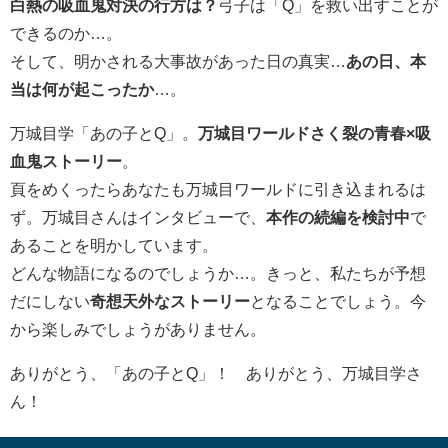
白熱の吸血鬼対決の行方は？
弓子は「Q」を救い出すことが
できるのか…。
そして、明かされる大事故があった日の真実…
あの日、本
当は何が起こったか
…。
万城目学「あの子とQ」。
万城目ワールドさく裂の青春×吸
血鬼ストーリー
。
頁をめくったらあなたも万城目ワールドに引き込まれるは
ず。万城目さんはインタビューで、
本作の続編を検討中
で
あることを明かしています。
どんな物語になるのでしょうか…。きっと、私たちが予想
だにしない
奇想天外なストーリー
となることでしょう。今
から楽しみでしょうがありません。
ありがとう、「あの子とQ」！ ありがとう、万城目学さ
ん！