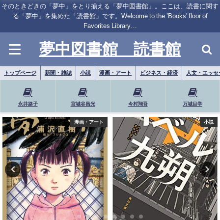
そのときどきの「夢中」をとり揃える「夢中図書館」。ここは、読書に関す
る「夢中」を集めた「読書館」です。Welcome to the ’Books' floor of
Favorites Library…
夢中図書館 読書館
トップページ
新聞・雑誌
小説
漫画・アート
ビジネス・経済
人文・エッセ
永井路子
宮城谷昌光
今村翔吾
万城目学
小説
小説