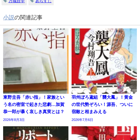
万城目学
あらすじ
小説
の関連記事
東野圭吾「赤い指」！家族とい
羽州ぼろ鳶組「襲大鳳」！黄金
う名の密室で起きた悲劇…加賀
の世代勢ぞろい！源吾、ついに
恭一郎が暴く哀しき真実とは？
宿敵と相まみえる
2026年8月3日
2026年7月6日