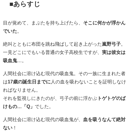
■あらすじ
目が覚めて、まぶたを持ち上げたら、
そこに何かが浮かん
でいた
。
絶叫とともに布団を跳ね飛ばして起き上がった
嵐野弓子
。
一見どこにでもいる普通の女子高校生ですが、
実は彼女は
吸血鬼
…。
人間社会に溶け込む現代の吸血鬼。その一族に生まれた者
は
17歳の誕生日までに
人の血を吸わないことを証明しなけ
ればなりません。
それを監視しにきたのが、弓子の前に浮かぶ
トゲトゲのば
けもの…「Q」
でした。
人間社会に溶け込む現代の吸血鬼が、
血を吸うなんて絶対
ない
！