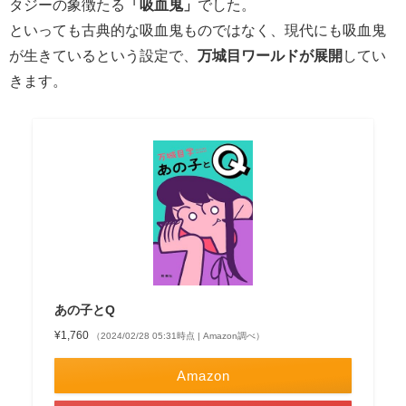
タジーの象徴たる
「吸血鬼」
でした。
といっても古典的な吸血鬼ものではなく、現代にも吸血鬼
が生きているという設定で、
万城目ワールドが展開
してい
きます。
あの子とQ
¥1,760
（2024/02/28 05:31時点 | Amazon調べ）
Amazon