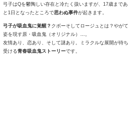
弓子はQを鬱陶しい存在と冷たく扱いますが、17歳まであ
と1日となったところで
思わぬ事件
が起きます。
弓子が吸血鬼に覚醒？
クボーそしてロージュとは？やがて
姿を現す原・吸血鬼（オリジナル）…。
友情あり、恋あり、そして謎あり。ミラクルな展開が待ち
受ける
青春吸血鬼ストーリー
です。