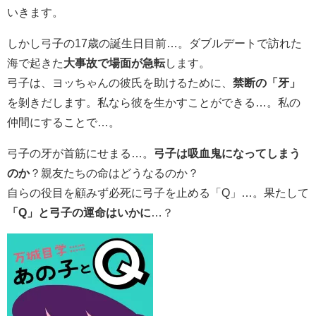
いきます。
しかし弓子の17歳の誕生日目前…。ダブルデートで訪れた
海で起きた
大事故で場面が急転
します。
弓子は、ヨッちゃんの彼氏を助けるために、
禁断の「牙」
を剝きだします。私なら彼を生かすことができる…。私の
仲間にすることで…。
弓子の牙が首筋にせまる…。
弓子は吸血鬼になってしまう
のか
？親友たちの命はどうなるのか？
自らの役目を顧みず必死に弓子を止める「Q」…。果たして
「Q」と弓子の運命はいかに
…？