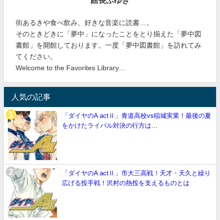
館長ふゆき
街あるきや食べ飲み、好きな音楽に読書…。
そのときどきに「夢中」になったことをとり揃えた「夢中図
書館」を開館しております。一度「夢中図書館」を訪れてみ
てください。
Welcome to the Favorites Library…
人気の記事
「ダイヤのA actⅡ」青道高校vs稲城実業！最後の夏
をかけたライバル対決の行方は…
「ダイヤのA actⅡ」市大三高戦！天才・天久と繰り
広げる投手戦！沢村の熱投を支えるものとは