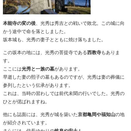
本能寺の変の後
、光秀は秀吉との戦いで敗北。この城に向
かう途中で命を落としました。
坂本城も、光秀の妻子とともに焼け落ちました。
この坂本の地には、光秀の菩提寺である
西教寺
もありま
す。
ここには
光秀と一族の墓
があります。
早逝した妻の熙子の墓もあるのですが、光秀は妻の葬儀に
参列したという伝承があります。
これは、当時の習わしでは前代未聞の行いでした。光秀の
ひとが偲ばれますね。
他にも誌面には、光秀が城を築いた
京都亀岡や福知山
の地
が紹介されています。
さらには、信長ゆかりの
岐阜や安土
も。