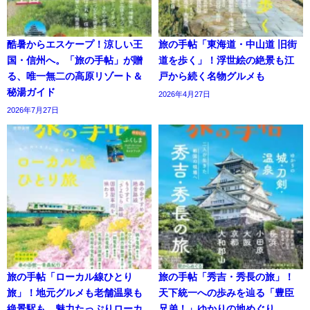
酷暑からエスケープ！涼しい王
旅の手帖「東海道・中山道 旧街
国・信州へ。「旅の手帖」が贈
道を歩く」！浮世絵の絶景も江
る、唯一無二の高原リゾート＆
戸から続く名物グルメも
秘湯ガイド
2026年4月27日
2026年7月27日
旅の手帖「ローカル線ひとり
旅の手帖「秀吉・秀長の旅」！
旅」！地元グルメも老舗温泉も
天下統一への歩みを辿る「豊臣
絶景駅も…魅力たっぷりローカ
兄弟！」ゆかりの地めぐり