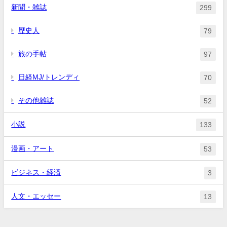
新聞・雑誌
299
歴史人
79
旅の手帖
97
日経MJ/トレンディ
70
その他雑誌
52
小説
133
漫画・アート
53
ビジネス・経済
3
人文・エッセー
13