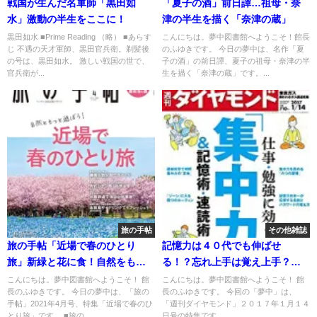
戦国が生んだ名軍師「黒田如
「夏子の酒」前日譚…祖母・奈
水」激動の半生をここに！
津の半生を描く「奈津の蔵」
黒田如水 ■Prime Reading （略） ■あらす
こんにちは。夢中図書館へようこそ！館長
じ 不遇の天才軍師、黒田官兵衛。剃髪後
のふゆきです。 今日の夢中は、名作「夏
の号は、黒田如水。 激しい戦国の世で、
子の酒」の前日譚、夏子の祖母・奈津の半
官兵衛が...
生を描く「奈津の蔵」です。...
旅の手帖
その他雑誌
旅の手帖「近場で春のひとり
記憶力は４０代でも伸ばせ
旅」新緑と花に食！自然をもっ
る！？忘れ上手は覚え上手？
と遊ぼう
「週間ダイヤモンド」の特集
こんにちは。夢中図書館へようこそ！ 館
こんにちは。夢中図書館へようこそ！ 館
長のふゆきです。 今日の夢中は、「旅の
長のふゆきです。 今回の「夢中」は、
「仕事・勉強に効く『集中力』
手帖」2021年4月号、特集「近場で春のひ
「週刊ダイヤモンド」２０１７年１月１４
＆記憶力・速読術」を読む。
とり旅」です。 ■旅の...
日号の特集です。...