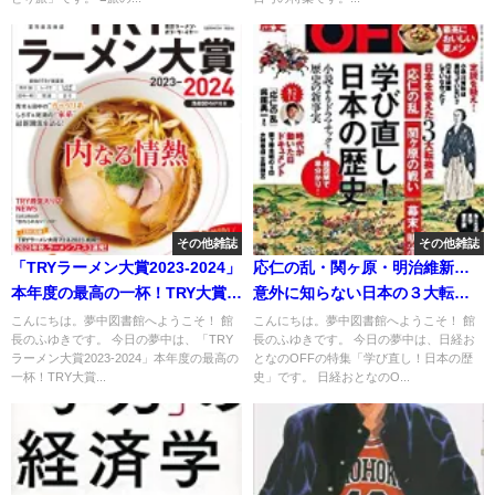
その他雑誌
その他雑誌
「TRYラーメン大賞2023-2024」
応仁の乱・関ヶ原・明治維新…
本年度の最高の一杯！TRY大賞・
意外に知らない日本の３大転換
TRY新店大賞は？
点!? 日本の歴史学び直し講座
こんにちは。夢中図書館へようこそ！ 館
こんにちは。夢中図書館へようこそ！ 館
長のふゆきです。 今日の夢中は、「TRY
長のふゆきです。 今日の夢中は、日経お
ラーメン大賞2023-2024」本年度の最高の
となのOFFの特集「学び直し！日本の歴
一杯！TRY大賞...
史」です。 日経おとなのO...