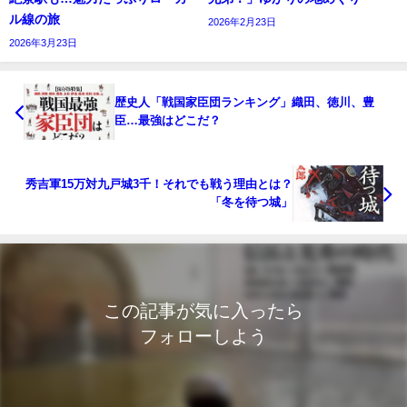
ル線の旅
2026年2月23日
2026年3月23日
歴史人「戦国家臣団ランキング」織田、徳川、豊
臣…最強はどこだ？
秀吉軍15万対九戸城3千！それでも戦う理由とは？
「冬を待つ城」
この記事が気に入ったら
フォローしよう