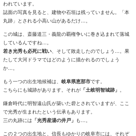
われています。
誌面の写真を見ると、建物や石垣は残っていません。「本
丸跡」とされる小高い山があるだけ…。
この城は、斎藤道三・義龍の覇権争いに巻き込まれて落城
しているんですね…。
若き光秀も必死に戦い
、そして敗走したのでしょう…。果
たして大河ドラマではどのように描かれるのでしょう
か…。
もう一つの出生地候補は、
岐阜県恵那市
です。
こちらにも城跡があります。それが
「土岐明智城跡」
。
鎌倉時代に明智遠山氏が築いた砦とされていますが、ここ
で光秀が生まれたという伝承もあります。
三の丸跡には
「光秀産湯の井戸」
も…。
この２つの出生地と、信長もゆかりの岐阜市には、それぞ