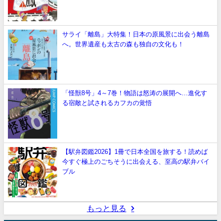
サライ「離島」大特集！日本の原風景に出会う離島
へ。世界遺産も太古の森も独自の文化も！
「怪獣8号」4～7巻！物語は怒涛の展開へ…進化す
る宿敵と試されるカフカの覚悟
【駅弁図鑑2026】1冊で日本全国を旅する！読めば
今すぐ極上のごちそうに出会える、至高の駅弁バイ
ブル
もっと見る