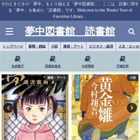
そのときどきの「夢中」をとり揃える「夢中図書館」。ここは、読書に関す
る「夢中」を集めた「読書館」です。Welcome to the ’Books' floor of
Favorites Library…
夢中図書館 読書館
トップページ
新聞・雑誌
小説
漫画・アート
ビジネス・経済
人文・エッセ
永井路子
宮城谷昌光
今村翔吾
万城目学
小説
小説