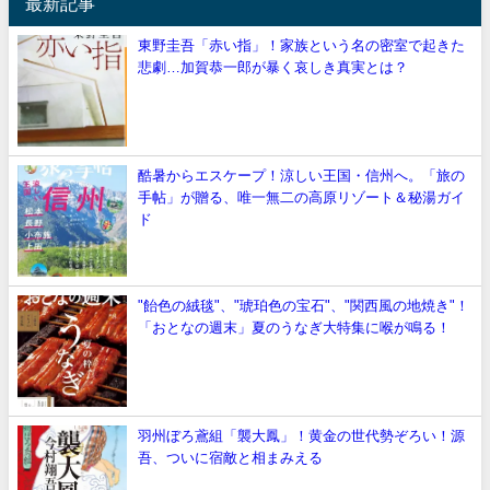
最新記事
東野圭吾「赤い指」！家族という名の密室で起きた
悲劇…加賀恭一郎が暴く哀しき真実とは？
酷暑からエスケープ！涼しい王国・信州へ。「旅の
手帖」が贈る、唯一無二の高原リゾート＆秘湯ガイ
ド
"飴色の絨毯"、"琥珀色の宝石"、"関西風の地焼き"！
「おとなの週末」夏のうなぎ大特集に喉が鳴る！
羽州ぼろ鳶組「襲大鳳」！黄金の世代勢ぞろい！源
吾、ついに宿敵と相まみえる