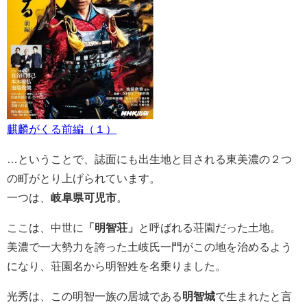
麒麟がくる前編（１）
…ということで、誌面にも出生地と目される東美濃の２つ
の町がとり上げられています。
一つは、
岐阜県可児市
。
ここは、中世に
「明智荘」
と呼ばれる荘園だった土地。
美濃で一大勢力を誇った土岐氏一門がこの地を治めるよう
になり、荘園名から明智姓を名乗りました。
光秀は、この明智一族の居城である
明智城
で生まれたと言