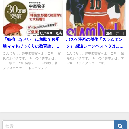
ビジネス・経済
漫画・アート
「勉強しなさい」は無駄？お受
バスケ漫画の傑作「スラムダン
験ママもびっくりの教育論。
ク」 感涙シーンベスト３はこれ
『「学力」の経済学』を読む。
だ！
こんにちは。夢中図書館へようこそ！ 館
こんにちは。夢中図書館へようこそ！ 館
長のふゆきです。 今日の「夢中」は、
長のふゆきです。 今日の「夢中」は、マ
『「学力」の経済学』。 （中室牧子著
ンガ「スラムダンク」です。...
ディスカヴァー・トゥエンティ...