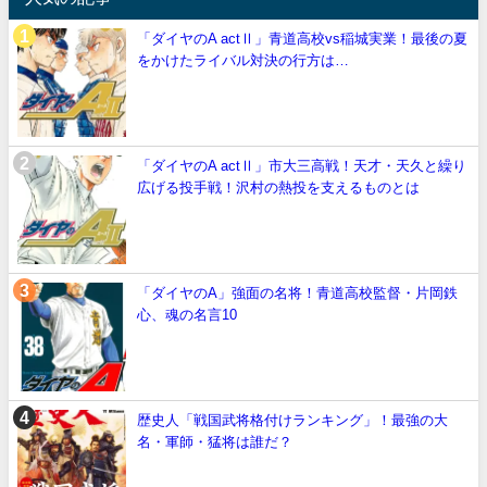
「ダイヤのA actⅡ」青道高校vs稲城実業！最後の夏
をかけたライバル対決の行方は…
「ダイヤのA actⅡ」市大三高戦！天才・天久と繰り
広げる投手戦！沢村の熱投を支えるものとは
「ダイヤのA」強面の名将！青道高校監督・片岡鉄
心、魂の名言10
歴史人「戦国武将格付けランキング」！最強の大
名・軍師・猛将は誰だ？