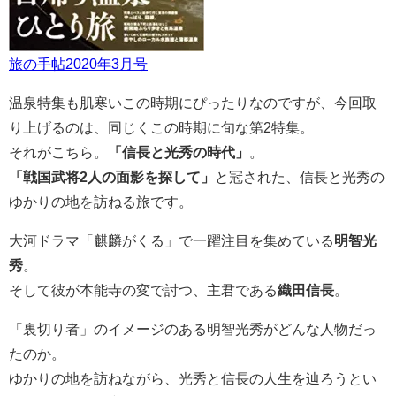
旅の手帖2020年3月号
温泉特集も肌寒いこの時期にぴったりなのですが、今回取
り上げるのは、同じくこの時期に旬な第2特集。
それがこちら。
「信長と光秀の時代」
。
「戦国武将2人の面影を探して」
と冠された、信長と光秀の
ゆかりの地を訪ねる旅です。
大河ドラマ「麒麟がくる」で一躍注目を集めている
明智光
秀
。
そして彼が本能寺の変で討つ、主君である
織田信長
。
「裏切り者」のイメージのある明智光秀がどんな人物だっ
たのか。
ゆかりの地を訪ねながら、光秀と信長の人生を辿ろうとい