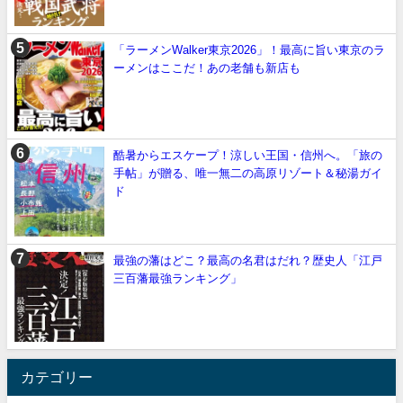
「ラーメンWalker東京2026」！最高に旨い東京のラ
ーメンはここだ！あの老舗も新店も
酷暑からエスケープ！涼しい王国・信州へ。「旅の
手帖」が贈る、唯一無二の高原リゾート＆秘湯ガイ
ド
最強の藩はどこ？最高の名君はだれ？歴史人「江戸
三百藩最強ランキング」
カテゴリー