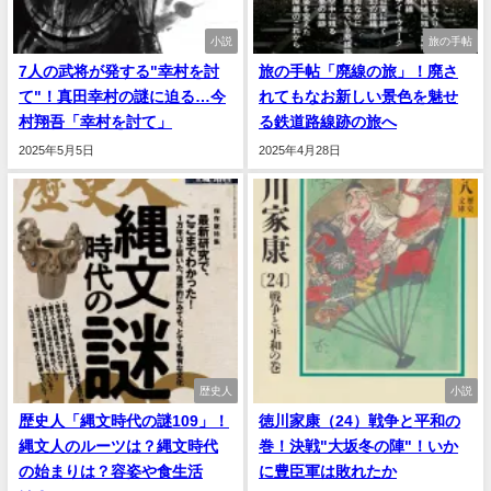
小説
旅の手帖
7人の武将が発する"幸村を討
旅の手帖「廃線の旅」！廃さ
て"！真田幸村の謎に迫る…今
れてもなお新しい景色を魅せ
村翔吾「幸村を討て」
る鉄道路線跡の旅へ
2025年5月5日
2025年4月28日
歴史人
小説
歴史人「縄文時代の謎109」！
徳川家康（24）戦争と平和の
縄文人のルーツは？縄文時代
巻！決戦"大坂冬の陣"！いか
の始まりは？容姿や食生活
に豊臣軍は敗れたか