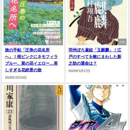
旅の手帖
小説
旅の手帖「圧巻の花名所
羽州ぼろ鳶組「玉麒麟」！江
へ」！桜ピンクにネモフィラ
戸のすべてを敵にまわした新
ブルー、菜の花イエロー…美
之助の運命は？
しすぎる花絶景の旅
2025年3月17日
2025年3月24日