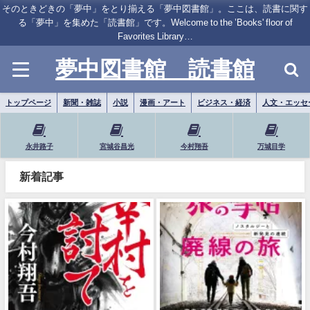
そのときどきの「夢中」をとり揃える「夢中図書館」。ここは、読書に関す
る「夢中」を集めた「読書館」です。Welcome to the ’Books' floor of
Favorites Library…
夢中図書館 読書館
トップページ
新聞・雑誌
小説
漫画・アート
ビジネス・経済
人文・エッセ
永井路子
宮城谷昌光
今村翔吾
万城目学
新着記事