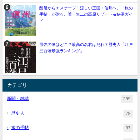
酷暑からエスケープ！涼しい王国・信州へ。「旅の
手帖」が贈る、唯一無二の高原リゾート＆秘湯ガイ
ド
最強の藩はどこ？最高の名君はだれ？歴史人「江戸
三百藩最強ランキング」
カテゴリー
新聞・雑誌
299
歴史人
79
旅の手帖
97