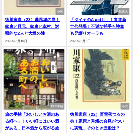
小説
歴史人
徳川家康（23）蕭風城の巻！
「ダイヤのA actⅡ」！青道新
家康と且元、家康と幸村、対
世代登場！不遜な捕手も神童
照的な2人と大坂の陣
も兄譲りオーラも
2025年3月10日
2025年3月3日
旅の手帖
小説
旅の手帖「おいしいお酒のあ
徳川家康（22）百雷落つるの
る町へ」！いい町にはいい酒
巻！家康と秀頼の会見がつい
がある…日本酒から広がる旅
に実現…そのとき淀殿は？