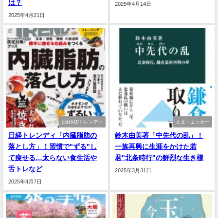
は？
2025年4月14日
2025年4月21日
日経MJ/トレンディ
人文・エッセー
日経トレンディ「内臓脂肪の
鈴木由美著「中先代の乱」！
落とし方」！習慣で"ずる"し
一族再興に生涯をかけた若
て痩せる…太らない食生活や
君"北条時行"の鮮烈な生き様
舌トレなど
2025年3月31日
2025年4月7日