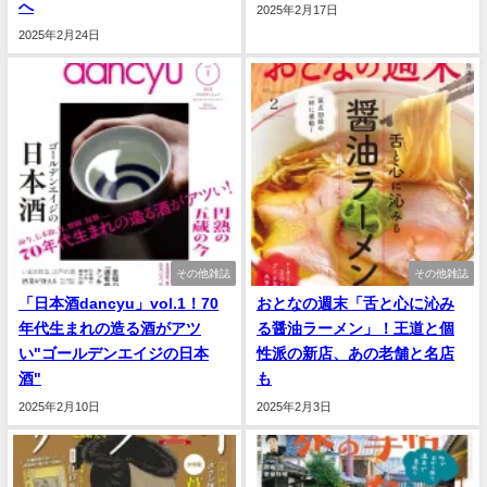
へ
2025年2月17日
2025年2月24日
その他雑誌
その他雑誌
「日本酒dancyu」vol.1！70
おとなの週末「舌と心に沁み
年代生まれの造る酒がアツ
る醤油ラーメン」！王道と個
い"ゴールデンエイジの日本
性派の新店、あの老舗と名店
酒"
も
2025年2月10日
2025年2月3日