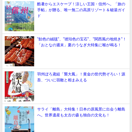
酷暑からエスケープ！涼しい王国・信州へ。「旅の
手帖」が贈る、唯一無二の高原リゾート＆秘湯ガイ
ド
"飴色の絨毯"、"琥珀色の宝石"、"関西風の地焼き"！
「おとなの週末」夏のうなぎ大特集に喉が鳴る！
羽州ぼろ鳶組「襲大鳳」！黄金の世代勢ぞろい！源
吾、ついに宿敵と相まみえる
サライ「離島」大特集！日本の原風景に出会う離島
へ。世界遺産も太古の森も独自の文化も！