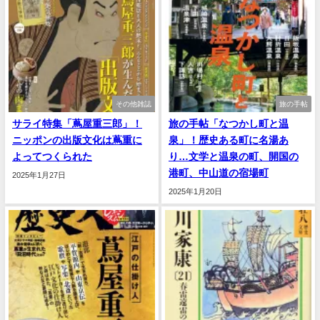
その他雑誌
旅の手帖
サライ特集「蔦屋重三郎」！
旅の手帖「なつかし町と温
ニッポンの出版文化は蔦重に
泉」！歴史ある町に名湯あ
よってつくられた
り…文学と温泉の町、開国の
港町、中山道の宿場町
2025年1月27日
2025年1月20日