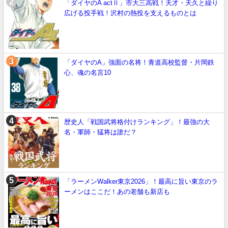
「ダイヤのA actⅡ」市大三高戦！天才・天久と繰り
広げる投手戦！沢村の熱投を支えるものとは
「ダイヤのA」強面の名将！青道高校監督・片岡鉄
心、魂の名言10
歴史人「戦国武将格付けランキング」！最強の大
名・軍師・猛将は誰だ？
「ラーメンWalker東京2026」！最高に旨い東京のラ
ーメンはここだ！あの老舗も新店も