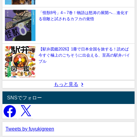
「怪獣8号」4～7巻！物語は怒涛の展開へ…進化す
る宿敵と試されるカフカの覚悟
【駅弁図鑑2026】1冊で日本全国を旅する！読めば
今すぐ極上のごちそうに出会える、至高の駅弁バイ
ブル
もっと見る
SNSでフォロー
Tweets by fuyukigreen