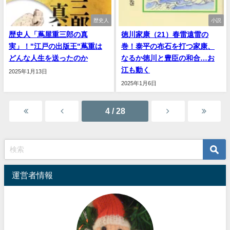
歴史人
小説
歴史人「蔦屋重三郎の真
徳川家康（21）春雷遠雷の
実」！"江戸の出版王"蔦重は
巻！泰平の布石を打つ家康、
どんな人生を送ったのか
なるか徳川と豊臣の和合…お
江も動く
2025年1月13日
2025年1月6日
4 / 28
運営者情報