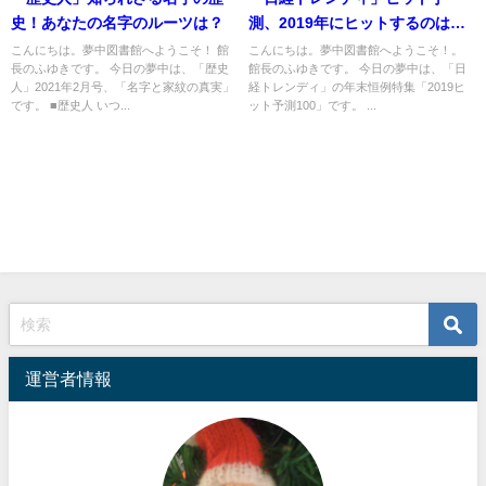
史！あなたの名字のルーツは？
測、2019年にヒットするのはこ
れだ！
こんにちは。夢中図書館へようこそ！ 館
こんにちは。夢中図書館へようこそ！。
長のふゆきです。 今日の夢中は、「歴史
館長のふゆきです。 今日の夢中は、「日
人」2021年2月号、「名字と家紋の真実」
経トレンディ」の年末恒例特集「2019ヒ
です。 ■歴史人 いつ...
ット予測100」です。 ...
運営者情報