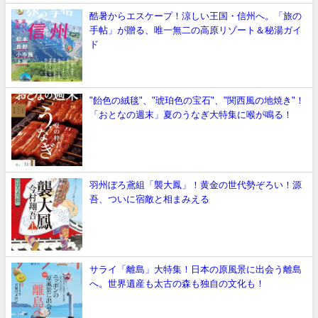
酷暑からエスケープ！涼しい王国・信州へ。「旅の
手帖」が贈る、唯一無二の高原リゾート＆秘湯ガイ
ド
"飴色の絨毯"、"琥珀色の宝石"、"関西風の地焼き"！
「おとなの週末」夏のうなぎ大特集に喉が鳴る！
羽州ぼろ鳶組「襲大鳳」！黄金の世代勢ぞろい！源
吾、ついに宿敵と相まみえる
サライ「離島」大特集！日本の原風景に出会う離島
へ。世界遺産も太古の森も独自の文化も！