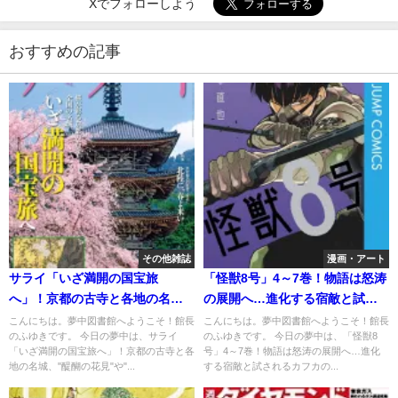
Xでフォローしよう
おすすめの記事
その他雑誌
漫画・アート
サライ「いざ満開の国宝旅
「怪獣8号」4～7巻！物語は怒涛
へ」！京都の古寺と各地の名
の展開へ…進化する宿敵と試さ
城、"醍醐の花見"や"白亜の美
れるカフカの覚悟
こんにちは。夢中図書館へようこそ！館長
こんにちは。夢中図書館へようこそ！館長
のふゆきです。 今日の夢中は、サライ
のふゆきです。 今日の夢中は、「怪獣8
城"も
「いざ満開の国宝旅へ」！京都の古寺と各
号」4～7巻！物語は怒涛の展開へ…進化
地の名城、"醍醐の花見"や"...
する宿敵と試されるカフカの...