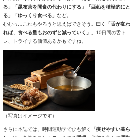
る」「昆布茶を間食の代わりにする」「亜鉛を積極的にと
る」「ゆっくり食べる」
など。
むむっ…これもやろうと思えばできそう。曰く
「舌が変わ
れば、食べる量もおのずと減っていく」
。10日間の舌ト
レ、トライする価値あるかもですね。
（写真はイメージです）
さらに本誌では、時間運動学でひも解く
「痩せやすい暮ら