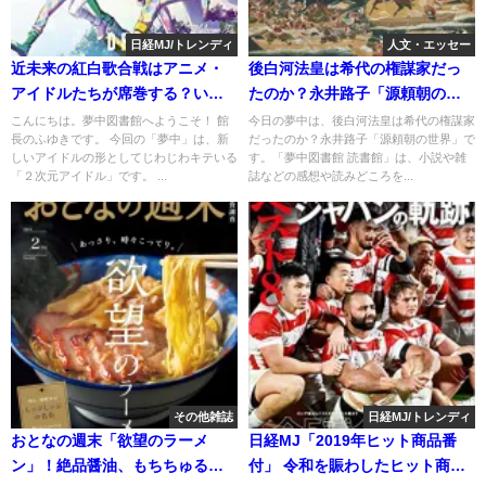
日経MJ/トレンディ
人文・エッセー
近未来の紅白歌合戦はアニメ・
後白河法皇は希代の権謀家だっ
アイドルたちが席巻する？いま
たのか？永井路子「源頼朝の世
生身のアイドルを超える「２次
界」
こんにちは。夢中図書館へようこそ！ 館
今日の夢中は、後白河法皇は希代の権謀家
長のふゆきです。 今回の「夢中」は、新
だったのか？永井路子「源頼朝の世界」で
元アイドル」がキタ！？
しいアイドルの形としてじわじわキテいる
す。「夢中図書館 読書館」は、小説や雑
「２次元アイドル」です。 ...
誌などの感想や読みどころを...
その他雑誌
日経MJ/トレンディ
おとなの週末「欲望のラーメ
日経MJ「2019年ヒット商品番
ン」！絶品醤油、もちちゅるつ
付」 令和を賑わしたヒット商品