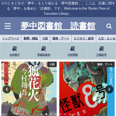
そのときどきの「夢中」をとり揃える「夢中図書館」。ここは、読書に関す
る「夢中」を集めた「読書館」です。Welcome to the ’Books' floor of
Favorites Library…
夢中図書館 読書館
トップページ
新聞・雑誌
小説
漫画・アート
ビジネス・経済
人文・エッセ
永井路子
宮城谷昌光
今村翔吾
万城目学
漫画・アート
小説