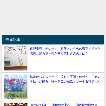
最新記事
東野圭吾「赤い指」！家族という名の密室で起きた
悲劇…加賀恭一郎が暴く哀しき真実とは？
酷暑からエスケープ！涼しい王国・信州へ。「旅の
手帖」が贈る、唯一無二の高原リゾート＆秘湯ガイ
ド
"飴色の絨毯"、"琥珀色の宝石"、"関西風の地焼き"！