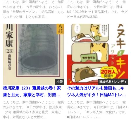
け麺、おとなの家系も
ずらり
こんにちは。夢中図書館へようこそ！館長
こんにちは。夢中図書館へようこそ！ 館
のふゆきです。 今日の夢中は、おとなの
長のふゆきです。 今日の夢中は、日経
週末「欲望のラーメン」！絶品醤油、もち
MJ「2019年ヒット商品番付」です。 ラグ
ちゅるつけ麺、おとなの家系...
ビー日本代表W杯201...
小説
日経MJ/トレンディ
徳川家康（23）蕭風城の巻！家
その魅力はリアルも漫画も…キ
康と且元、家康と幸村、対照的
ツネ人気がキタ！日経MJトレン
な2人と大坂の陣
ド
こんにちは。夢中図書館へようこそ！館長
こんにちは。夢中図書館へようこそ！ 館
のふゆきです。 今日の夢中は、徳川家康
長のふゆきです。 今日の夢中は、日経MJ
（23）蕭風城の巻！家康と且元、家康と
トレンド、「キツネ人気、大化け」です。
幸村、対照的な2人と大坂の...
■日経MJトレンド い...