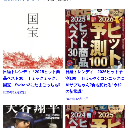
日経トレンディ「2025ヒット商
日経トレンディ「2026ヒット予
品ベスト30」！ミャクミャク、
測100」！ほんやくコンニャクに
国宝、Switch2にたまごっちも⁉
AIサブちゃん⁉食も変わる"令和
の新常識"
2025年12月22日
2025年12月15日