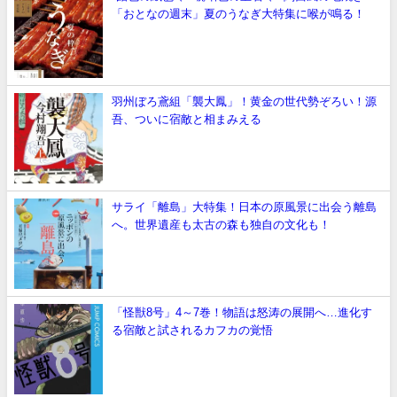
「おとなの週末」夏のうなぎ大特集に喉が鳴る！
羽州ぼろ鳶組「襲大鳳」！黄金の世代勢ぞろい！源
吾、ついに宿敵と相まみえる
サライ「離島」大特集！日本の原風景に出会う離島
へ。世界遺産も太古の森も独自の文化も！
「怪獣8号」4～7巻！物語は怒涛の展開へ…進化す
る宿敵と試されるカフカの覚悟