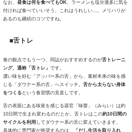
なお、
昼食は何を食べてもOK
。ラーメンも塩分過多に気を
付ければ食べていいそう。これはうれしい…。メリハリが
あるのも継続のコツですね。
■舌トレ
食の観点でもう一つ、同誌がおすすめするのが
舌トレーニ
ング、通称「舌トレ」
です。
濃い味を好む「アッパー系の舌」から、素材本来の味を感
じる「ダウナー系の舌」へスイッチ。
舌から太らない身体
をつくる
という食習慣の見直しです。
舌の表面にある味覚を感じる器官「味蕾」（みらい）は約
10日間で生まれ変わるのだとか。舌トレはこの
約10日間の
サイクルを利用
してダウナー系の舌に変えていきます。
具体的に専門家が推奨するのは、
「だし生活を取り入れ