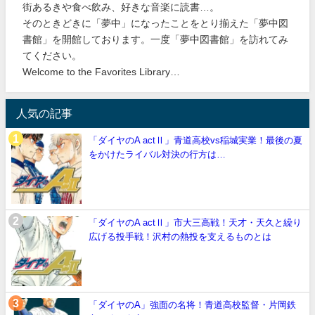
街あるきや食べ飲み、好きな音楽に読書…。
そのときどきに「夢中」になったことをとり揃えた「夢中図
書館」を開館しております。一度「夢中図書館」を訪れてみ
てください。
Welcome to the Favorites Library…
人気の記事
「ダイヤのA actⅡ」青道高校vs稲城実業！最後の夏
をかけたライバル対決の行方は…
「ダイヤのA actⅡ」市大三高戦！天才・天久と繰り
広げる投手戦！沢村の熱投を支えるものとは
「ダイヤのA」強面の名将！青道高校監督・片岡鉄