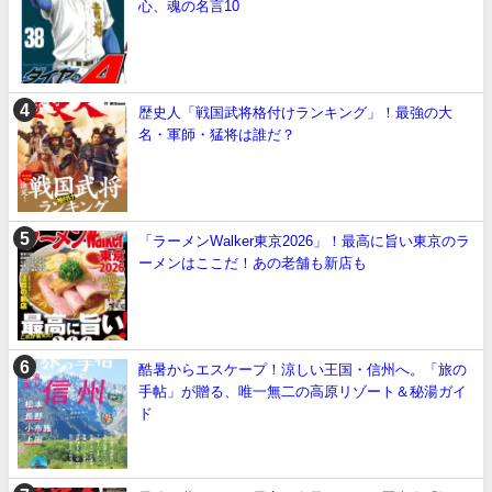
心、魂の名言10
歴史人「戦国武将格付けランキング」！最強の大
名・軍師・猛将は誰だ？
「ラーメンWalker東京2026」！最高に旨い東京のラ
ーメンはここだ！あの老舗も新店も
酷暑からエスケープ！涼しい王国・信州へ。「旅の
手帖」が贈る、唯一無二の高原リゾート＆秘湯ガイ
ド