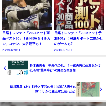
日経トレンディ「2024ヒット商
日経トレンディ「2025ヒット予
品ベスト30」！新NISA＆オルカ
測100」！AI脳サポートに懐かし
ン、コナン、大谷翔平も！
のゲームも⁉
2024年12月9日
2024年12月2日
鈴木由美著「中先代の乱」！一族再興に生涯をかけ
た若君"北条時行"の鮮烈な生き様
徳川家康（24）戦争と平和の巻！決戦"大坂冬の
陣"！いかに豊臣軍は敗れたか