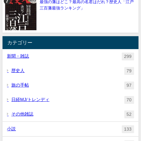
最強の藩はどこ？最高の名君はだれ？歴史人「江戸
三百藩最強ランキング」
カテゴリー
新聞・雑誌
299
歴史人
79
旅の手帖
97
日経MJ/トレンディ
70
その他雑誌
52
小説
133