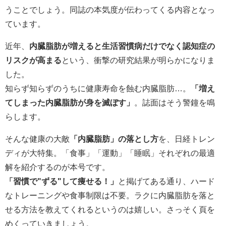
うことでしょう。同誌の本気度が伝わってくる内容となっ
ています。
近年、
内臓脂肪が増えると生活習慣病だけでなく認知症の
リスクが高まる
という、衝撃の研究結果が明らかになりま
した。
知らず知らずのうちに健康寿命を蝕む内臓脂肪…。
「増え
てしまった内臓脂肪が身を滅ぼす」
。誌面はそう警鐘を鳴
らします。
そんな健康の大敵
「内臓脂肪」の落とし方
を、日経トレン
ディが大特集。「食事」「運動」「睡眠」それぞれの最適
解を紹介するのが本号です。
「習慣で"ずる"して痩せる！」
と掲げてある通り、ハード
なトレーニングや食事制限は不要。ラクに内臓脂肪を落と
せる方法を教えてくれるというのは嬉しい。さっそく頁を
めくっていきましょう。