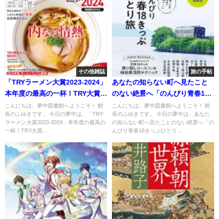
その他雑誌
旅の手帖
「TRYラーメン大賞2023-2024」
あなたの知らない町へ見たこと
本年度の最高の一杯！TRY大賞・
のない絶景へ「のんびり青春18
TRY新店大賞は？
きっぷひとり旅」
こんにちは。夢中図書館へようこそ！ 館
こんにちは。夢中図書館へようこそ！ 館
長のふゆきです。 今日の夢中は、「TRY
長のふゆきです。 今日の夢中は、あなた
ラーメン大賞2023-2024」本年度の最高の
の知らない町へ見たことのない絶景へ「の
一杯！TRY大賞...
んびり青春18きっぷひとり...