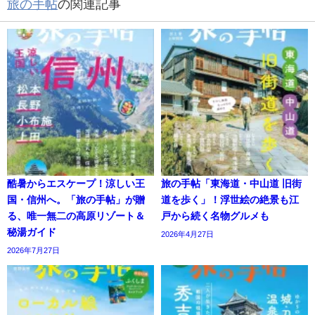
旅の手帖
の関連記事
酷暑からエスケープ！涼しい王
旅の手帖「東海道・中山道 旧街
国・信州へ。「旅の手帖」が贈
道を歩く」！浮世絵の絶景も江
る、唯一無二の高原リゾート＆
戸から続く名物グルメも
秘湯ガイド
2026年4月27日
2026年7月27日