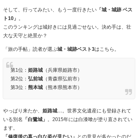
そして、行ってみたい、もう一度行きたい
「城・城跡 ベス
ト10」
。
このランキングは城好きには見過ごせない。決め手は、壮
大な天守と絶景か？
「旅の手帖」読者が選ぶ
城・城跡ベスト3
はこちら。
第1位：
姫路城
（兵庫県姫路市）
第2位：
弘前城
（青森県弘前市）
第3位：
熊本城
（熊本県熊本市）
やっぱり来たか、
姫路城
…。世界文化遺産にも登録されて
いる別名
「白鷺城」
。2015年には白漆喰が塗り直されてい
ます。
「修復後の真っ白な姿が見たい」
との意見が多かったのだ