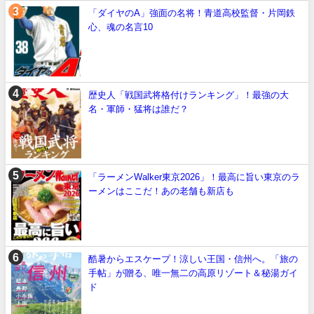
「ダイヤのA」強面の名将！青道高校監督・片岡鉄
心、魂の名言10
歴史人「戦国武将格付けランキング」！最強の大
名・軍師・猛将は誰だ？
「ラーメンWalker東京2026」！最高に旨い東京のラ
ーメンはここだ！あの老舗も新店も
酷暑からエスケープ！涼しい王国・信州へ。「旅の
手帖」が贈る、唯一無二の高原リゾート＆秘湯ガイ
ド