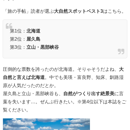
「旅の手帖」読者が選ぶ
大自然スポットベスト3
はこちら。
第1位：
北海道
第2位：
屋久島
第3位：
立山・黒部峡谷
圧倒的な票数を誇ったのが北海道。そりゃそうだよね、
大
自然と言えば北海道
。中でも美瑛・富良野、知床、釧路湿
原が人気だったのだとか。
屋久島と立山・黒部峡谷も、
自然がつくり出す絶景美
に言
葉を失います…。ぜんぶ行きたい。※第4位以下は本誌をご
覧ください。