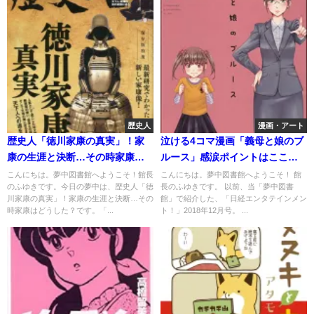
歴史人
漫画・アート
歴史人「徳川家康の真実」！家
泣ける4コマ漫画「義母と娘のブ
康の生涯と決断…その時家康は
ルース」感涙ポイントはここ
どうした？
だ！
こんにちは。夢中図書館へようこそ！館長
こんにちは。夢中図書館へようこそ！ 館
のふゆきです。今日の夢中は、歴史人「徳
長のふゆきです。 以前、当「夢中図書
川家康の真実」！家康の生涯と決断…その
館」で紹介した、「日経エンタテインメン
時家康はどうした？です。「...
ト！」2018年12月号。 ...