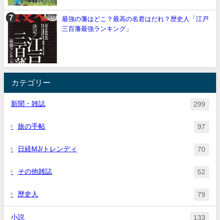
最強の藩はどこ？最高の名君はだれ？歴史人「江戸
三百藩最強ランキング」
カテゴリー
新聞・雑誌
299
旅の手帖
97
日経MJ/トレンディ
70
その他雑誌
52
歴史人
79
小説
133