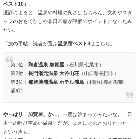
ベスト10」
。
選評によると、温泉や料理の良さはもちろん、女将やスタ
ッフのおもてなしや非日常感が評価のポイントになったみ
たい。
「旅の手帖」読者が選ぶ
温泉宿ベスト3
はこちら。
第1位：
和倉温泉 加賀屋
（石川県七尾市）
第2位：
長門湯元温泉 大谷山荘
（山口県長門市）
第3位：
那智勝浦温泉 ホテル浦島
（和歌山県那智勝
浦町）
やっぱり「加賀屋」か
…。一度は泊まってみたいな。「日
本一の呼び声高い温泉宿だが、まさにそのとおりだった」
という声も。