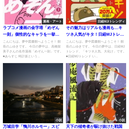
漫画・アート
日経MJ/トレンディ
ラブコメ漫画の金字塔「めぞん
その魅力はリアルも漫画も…キ
一刻」個性的なキャラを一挙紹
ツネ人気がキタ！日経MJトレン
介！
ド
こんにちは。夢中図書館へようこそ！ 館
こんにちは。夢中図書館へようこそ！ 館
長のふゆきです。 今日の夢中は、高橋留
長のふゆきです。 今日の夢中は、日経MJ
美子さんの名作漫画「めぞん一刻」です。
トレンド、「キツネ人気、大化け」です。
■あらすじ 時計坂という...
■日経MJトレンド い...
小説
小説
万城目学「鴨川ホルモー」スピ
天下の傾奇者が駆け抜けた戦国