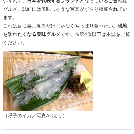
いずれも、
日本を代表するブランド
となっているご当地産
グルメ。誌面には美味しそうな写真がずらり掲載されてい
ます。
これは目に毒…見るだけじゃなくやっぱり食べたい。
現地
を訪れたくなる美味グルメ
です。※第4位以下は本誌をご覧
ください。
（呼子のイカ／写真ACより）