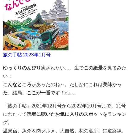
旅の手帖 2023年1月号
ゆっくりのんびり
癒されたい…。生で
この絶景
を見てみた
い！
こんなところ
があったのね～。たしかにこれは
美味かっ
た
。結局、
ここが一番
です！etc…
「旅の手帖」2021年12月号から2022年10月号まで、11号
にわたって
読者に聴いたお気に入りのスポット
をランキン
グ。
温泉宿、魚介＆肉グルメ、大自然、花の名所、鉄道路線、