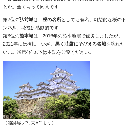
とか。全くもって同意です。
第2位の
弘前城
は、
桜の名所
としても有名。幻想的な桜のト
ンネル、花筏は感動的です。
第3位の
熊本城
は、2016年の熊本地震で被災しましたが、
2021年には復旧。いざ、
黒く荘厳にそびえる名城
を訪れた
い…。※第4位以下は本誌をご覧ください。
（姫路城／写真ACより）