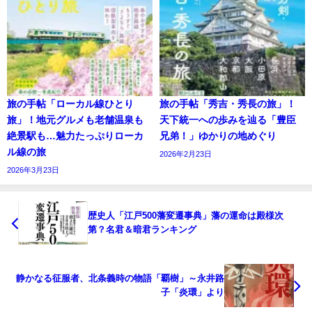
旅の手帖「ローカル線ひとり
旅の手帖「秀吉・秀長の旅」！
旅」！地元グルメも老舗温泉も
天下統一への歩みを辿る「豊臣
絶景駅も…魅力たっぷりローカ
兄弟！」ゆかりの地めぐり
ル線の旅
2026年2月23日
2026年3月23日
歴史人「江戸500藩変遷事典」藩の運命は殿様次
第？名君＆暗君ランキング
静かなる征服者、北条義時の物語「覇樹」～永井路
子「炎環」より