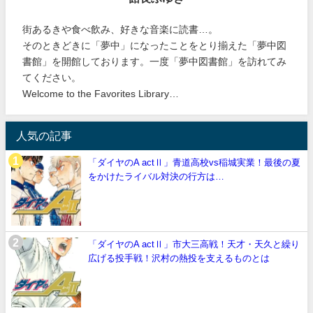
街あるきや食べ飲み、好きな音楽に読書…。
そのときどきに「夢中」になったことをとり揃えた「夢中図
書館」を開館しております。一度「夢中図書館」を訪れてみ
てください。
Welcome to the Favorites Library…
人気の記事
「ダイヤのA actⅡ」青道高校vs稲城実業！最後の夏
をかけたライバル対決の行方は…
「ダイヤのA actⅡ」市大三高戦！天才・天久と繰り
広げる投手戦！沢村の熱投を支えるものとは