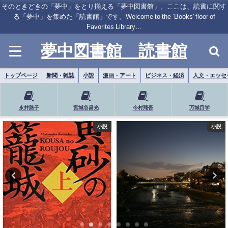
そのときどきの「夢中」をとり揃える「夢中図書館」。ここは、読書に関す
る「夢中」を集めた「読書館」です。Welcome to the ’Books' floor of
Favorites Library…
夢中図書館 読書館
トップページ
新聞・雑誌
小説
漫画・アート
ビジネス・経済
人文・エッセ
永井路子
宮城谷昌光
今村翔吾
万城目学
小説
漫画・アート