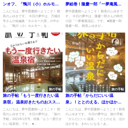
ンオフ、「鴨川（小）ホルモ
夢絵巻！隆慶一郎「一夢庵風流
ー」
記」
こんにちは。夢中図書館へようこそ！ 館
夢中図書館へようこそ！ 館長のふゆきで
長のふゆきです。 今日の夢中は、万城目
す。 今日の夢中は、隆慶一郎さんの時代
学さんの短編集「ホルモー六景」の中か
小説「一夢庵風流記」です。 ■隆慶一郎
ら、「鴨川（小）ホルモー」を...
隆慶一郎。 館長ふゆきが...
旅の手帖
旅の手帖
旅の手帖「もう一度行きたい温
旅の手帖「からだにいい温
泉宿」 温泉好きたちのおススメ
泉」！ととのえる、ほかほかす
は?
る、きれいになる！あなたに効
こんにちは。夢中図書館へようこそ！ 館
こんにちは。夢中図書館へようこそ！館長
長のふゆきです。 今日の夢中は、「旅の
のふゆきです。 今日の夢中は、旅の手帖
く温泉旅へ
手帖」2021年1月号、特集「もう一度行き
「からだにいい温泉」！ととのえる、ほか
たい温泉宿」です。 ■...
ほかする、きれいになる！あ...