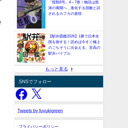
「怪獣8号」4～7巻！物語は怒
涛の展開へ…進化する宿敵と試
されるカフカの覚悟
さ
【駅弁図鑑2026】1冊で日本全
か
国を旅する！読めば今すぐ極上
のごちそうに出会える、至高の
駅弁バイブル
もっと見る
SNSでフォロー
Tweets by fuyukigreen
プライバシーポリシー