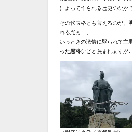
によって作られる歴史のなか
その代表格とも言えるのが、
れる光秀…。
いっときの激情に駆られて主
った愚将
などと蔑まれますが