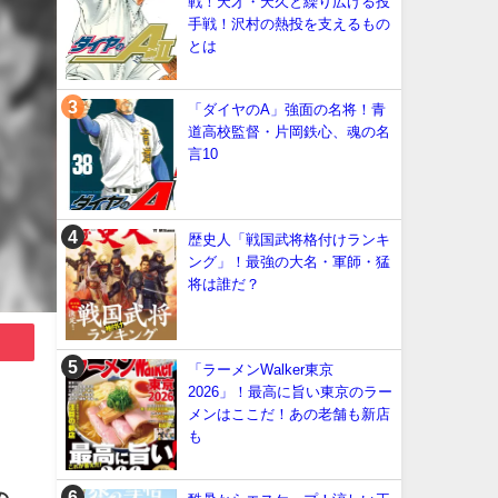
戦！天才・天久と繰り広げる投
手戦！沢村の熱投を支えるもの
とは
「ダイヤのA」強面の名将！青
道高校監督・片岡鉄心、魂の名
言10
歴史人「戦国武将格付けランキ
ング」！最強の大名・軍師・猛
将は誰だ？
「ラーメンWalker東京
2026」！最高に旨い東京のラー
メンはここだ！あの老舗も新店
も