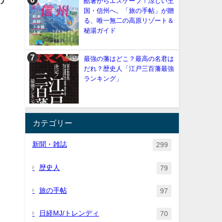
の
酷暑からエスケープ！涼しい王
国・信州へ。「旅の手帖」が贈
る、唯一無二の高原リゾート＆
秘湯ガイド
最強の藩はどこ？最高の名君は
だれ？歴史人「江戸三百藩最強
ランキング」
カテゴリー
新聞・雑誌
299
歴史人
79
旅の手帖
97
日経MJ/トレンディ
70