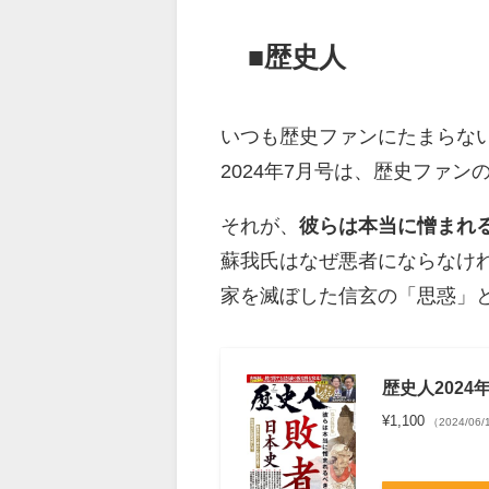
■歴史人
いつも歴史ファンにたまらな
2024年7月号は、歴史ファ
それが、
彼らは本当に憎まれ
蘇我氏はなぜ悪者にならなけ
家を滅ぼした信玄の「思惑」
歴史人2024
¥1,100
（2024/06/