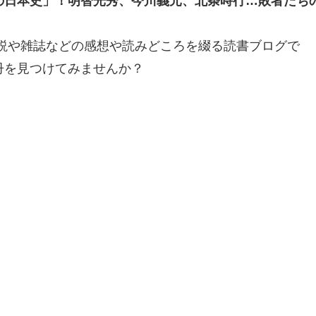
の日本史」！明智光秀、今川義元、北条時行…敗者たち
小説や雑誌などの感想や読みどころを綴る読書ブログで
冊を見つけてみませんか？