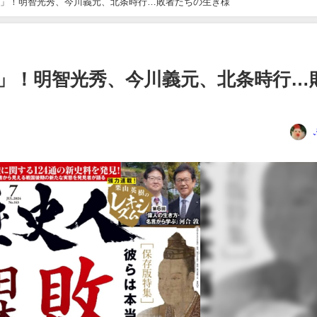
」！明智光秀、今川義元、北条時行…敗者たちの生き様
」！明智光秀、今川義元、北条時行…