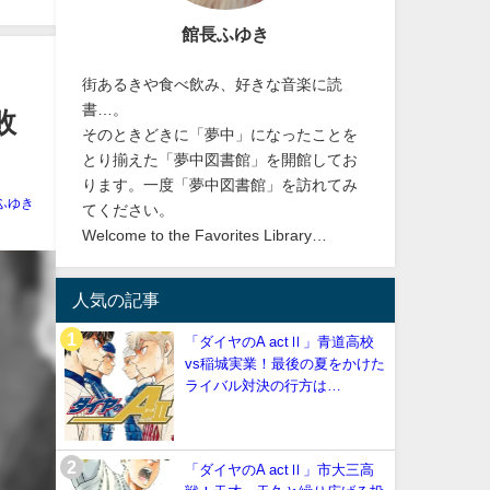
館長ふゆき
街あるきや食べ飲み、好きな音楽に読
書…。
敗
そのときどきに「夢中」になったことを
とり揃えた「夢中図書館」を開館してお
ります。一度「夢中図書館」を訪れてみ
ふゆき
てください。
Welcome to the Favorites Library…
人気の記事
「ダイヤのA actⅡ」青道高校
vs稲城実業！最後の夏をかけた
ライバル対決の行方は…
「ダイヤのA actⅡ」市大三高