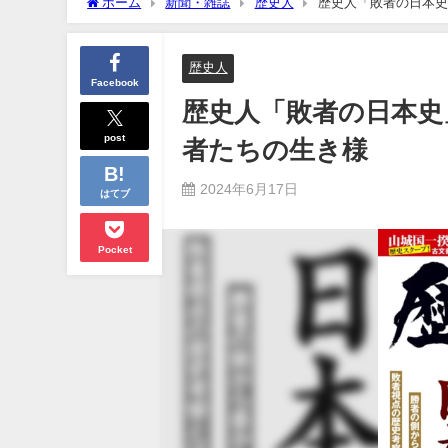
ホーム
新聞・雑誌
歴史人
歴史人「敗者の日本史
歴史人
Facebook
歴史人「敗者の日本史
post
者たちの生き様
2024年6月17日
はてブ
Pocket