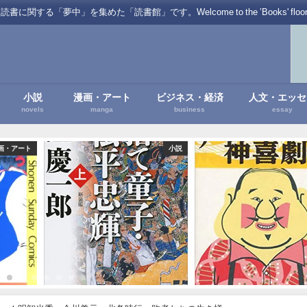
を集めた「読書館」です。Welcome to the ’Books' floor of Favo
小説
漫画・アート
ビジネス・経済
人文・エッセ
novels
manga
business
essay
画・アート
小説