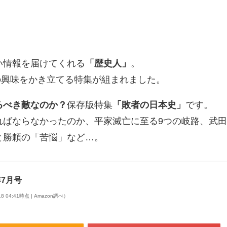
い情報を届けてくれる
「歴史人」
。
ンの興味をかき立てる特集が組まれました。
るべき敵なのか？
保存版特集
「敗者の日本史」
です。
ればならなかったのか、平家滅亡に至る9つの岐路、武
と勝頼の「苦悩」など…。
年7月号
18 04:41時点 | Amazon調べ）