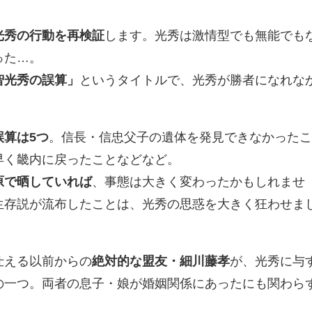
光秀の行動を再検証
します。光秀は激情型でも無能でも
った…。
智光秀の誤算」
というタイトルで、光秀が勝者になれな
誤算は5つ
。信長・信忠父子の遺体を発見できなかった
早く畿内に戻ったことなどなど。
原で晒していれば
、事態は大きく変わったかもしれませ
生存説が流布したことは、光秀の思惑を大きく狂わせま
仕える以前からの
絶対的な盟友・細川藤孝
が、光秀に与
の一つ。両者の息子・娘が婚姻関係にあったにも関わら