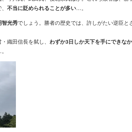
で、
不当に貶められることが多い
…。
明智光秀
でしょう。勝者の歴史では、許しがたい逆臣と
君・織田信長を弑し、
わずか3日しか天下を手にできな
…。