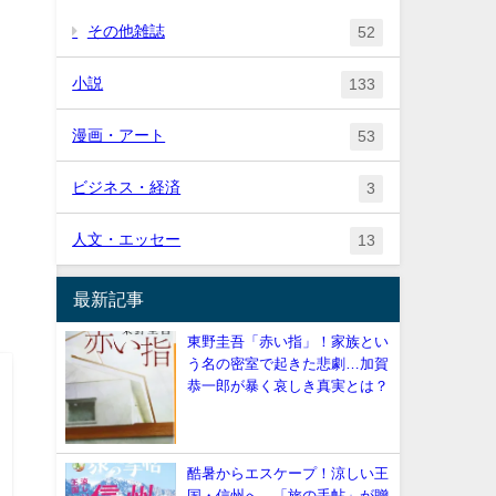
その他雑誌
52
小説
133
漫画・アート
53
ビジネス・経済
3
人文・エッセー
13
田
最新記事
東野圭吾「赤い指」！家族とい
う名の密室で起きた悲劇…加賀
恭一郎が暴く哀しき真実とは？
酷暑からエスケープ！涼しい王
国・信州へ。「旅の手帖」が贈