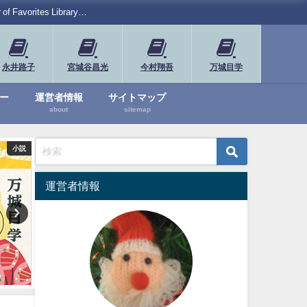
rites Library…
永井路子
宮城谷昌光
今村翔吾
万城目学
ー
運営者情報
サイトマップ
about
sitemap
小説
漫画・アート
運営者情報