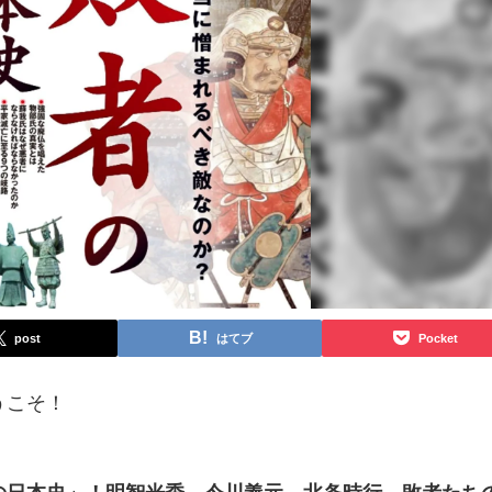
post
はてブ
Pocket
うこそ！