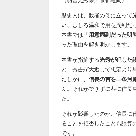
（明智光秀像／京都亀岡）
歴史人は、敗者の側に立って
い、むしろ温和で用意周到だ
本書では
「用意周到だった明
った理由を解き明かします。
本書が指摘する
光秀が犯した
と、秀吉が大返しで想定より
たしかに、
信長の首を三条河
ん。それができずに巷に信長
た。
それが影響したのか、信長に
ることを拒否したことも誤算
です。