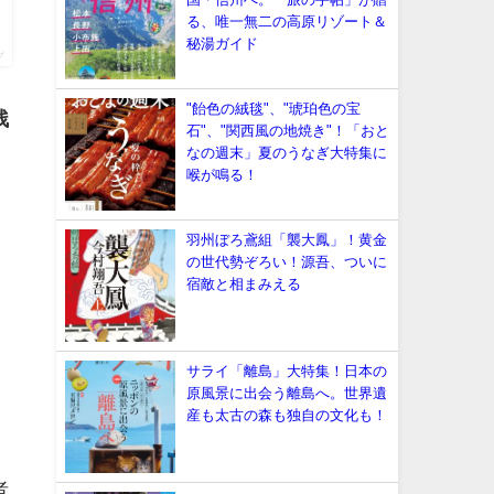
る、唯一無二の高原リゾート＆
秘湯ガイド
プ
"飴色の絨毯"、"琥珀色の宝
残
石"、"関西風の地焼き"！「おと
なの週末」夏のうなぎ大特集に
喉が鳴る！
羽州ぼろ鳶組「襲大鳳」！黄金
の世代勢ぞろい！源吾、ついに
宿敵と相まみえる
サライ「離島」大特集！日本の
原風景に出会う離島へ。世界遺
産も太古の森も独自の文化も！
。
者