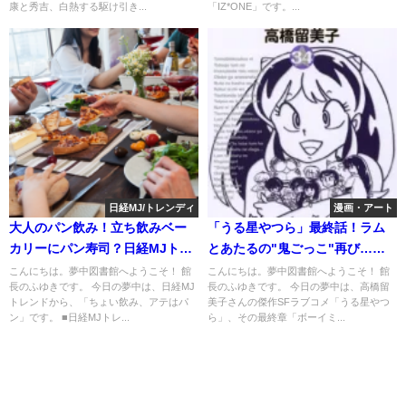
康と秀吉、白熱する駆け引き...
「IZ*ONE」です。...
日経MJ/トレンディ
漫画・アート
大人のパン飲み！立ち飲みベー
「うる星やつら」最終話！ラム
カリーにパン寿司？日経MJトレ
とあたるの"鬼ごっこ"再び…恋
ンド
の行方は？
こんにちは。夢中図書館へようこそ！ 館
こんにちは。夢中図書館へようこそ！ 館
長のふゆきです。 今日の夢中は、日経MJ
長のふゆきです。 今日の夢中は、高橋留
トレンドから、「ちょい飲み、アテはパ
美子さんの傑作SFラブコメ「うる星やつ
ン」です。 ■日経MJトレ...
ら」、その最終章「ボーイミ...