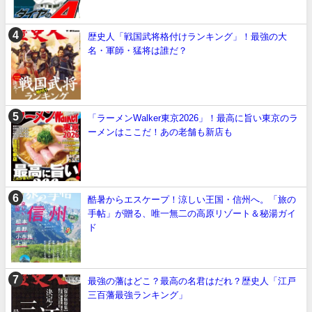
歴史人「戦国武将格付けランキング」！最強の大
名・軍師・猛将は誰だ？
「ラーメンWalker東京2026」！最高に旨い東京のラ
ーメンはここだ！あの老舗も新店も
酷暑からエスケープ！涼しい王国・信州へ。「旅の
手帖」が贈る、唯一無二の高原リゾート＆秘湯ガイ
ド
最強の藩はどこ？最高の名君はだれ？歴史人「江戸
三百藩最強ランキング」