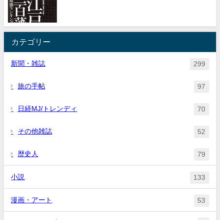
カテゴリー
新聞・雑誌
299
旅の手帖
97
日経MJ/トレンディ
70
その他雑誌
52
歴史人
79
小説
133
漫画・アート
53