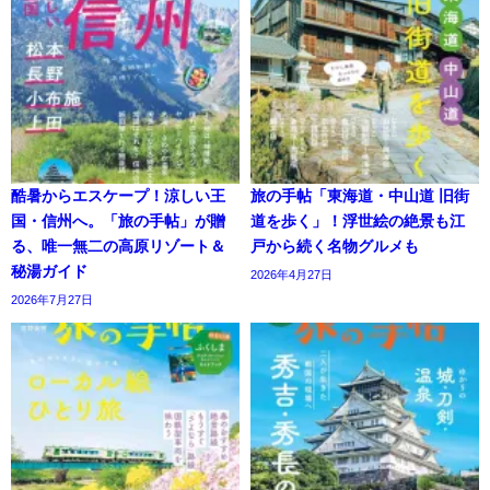
酷暑からエスケープ！涼しい王
旅の手帖「東海道・中山道 旧街
国・信州へ。「旅の手帖」が贈
道を歩く」！浮世絵の絶景も江
る、唯一無二の高原リゾート＆
戸から続く名物グルメも
秘湯ガイド
2026年4月27日
2026年7月27日