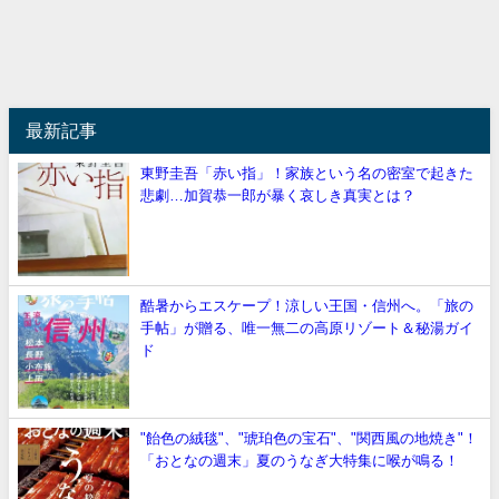
最新記事
東野圭吾「赤い指」！家族という名の密室で起きた
悲劇…加賀恭一郎が暴く哀しき真実とは？
酷暑からエスケープ！涼しい王国・信州へ。「旅の
手帖」が贈る、唯一無二の高原リゾート＆秘湯ガイ
ド
"飴色の絨毯"、"琥珀色の宝石"、"関西風の地焼き"！
「おとなの週末」夏のうなぎ大特集に喉が鳴る！