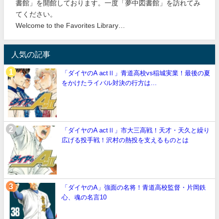
書館」を開館しております。一度「夢中図書館」を訪れてみ
てください。
Welcome to the Favorites Library…
人気の記事
「ダイヤのA actⅡ」青道高校vs稲城実業！最後の夏
をかけたライバル対決の行方は…
「ダイヤのA actⅡ」市大三高戦！天才・天久と繰り
広げる投手戦！沢村の熱投を支えるものとは
「ダイヤのA」強面の名将！青道高校監督・片岡鉄
心、魂の名言10