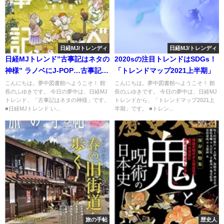
日経MJ/トレンディ
日経MJ/トレンディ
日経MJトレンド”古事記はネタの
2020sの注目トレンドはSDGs！
神様” ラノベにJ-POP…古事記が
「トレンドマップ2021上半期」
キタ！
こんにちは。夢中図書館へようこそ！ 館
こんにちは。夢中図書館へようこそ！ 館
長のふゆきです。 今日の夢中は、日経MJ
長のふゆきです。 今日の夢中は、日経MJ
トレンド、「古事記はネタの神様」です。
トレンドから、「トレンドマップ2021上
■日経MJトレンド い...
半期」です。 ■トレン...
旅の手帖
歴史人