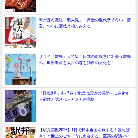
羽州ぼろ鳶組「襲大鳳」！黄金の世代勢ぞろい！源
吾、ついに宿敵と相まみえる
サライ「離島」大特集！日本の原風景に出会う離島
へ。世界遺産も太古の森も独自の文化も！
「怪獣8号」4～7巻！物語は怒涛の展開へ…進化す
る宿敵と試されるカフカの覚悟
【駅弁図鑑2026】1冊で日本全国を旅する！読めば
今すぐ極上のごちそうに出会える、至高の駅弁バイ