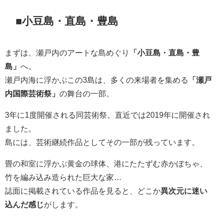
■小豆島・直島・豊島
まずは、瀬戸内のアートな島めぐり
「小豆島・直島・豊
島」
へ。
瀬戸内海に浮かぶこの3島は、多くの来場者を集める
「瀬戸
内国際芸術祭」
の舞台の一部。
3年に1度開催される同芸術祭。直近では2019年に開催され
ました。
島には、芸術継続作品としてその一部が残っています。
畳の和室に浮かぶ黄金の球体、港にたたずむ赤かぼちゃ、
竹を編み込み造られた巨大な家…
誌面に掲載されている作品を見ると、どこか
異次元に迷い
込んだ感じ
がします。