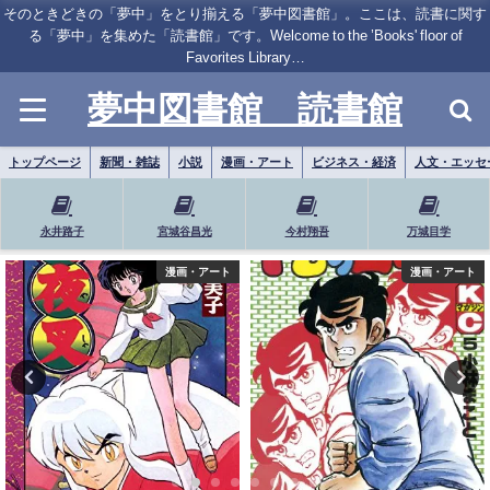
そのときどきの「夢中」をとり揃える「夢中図書館」。ここは、読書に関す
る「夢中」を集めた「読書館」です。Welcome to the ’Books' floor of
Favorites Library…
夢中図書館 読書館
トップページ
新聞・雑誌
小説
漫画・アート
ビジネス・経済
人文・エッセ
永井路子
宮城谷昌光
今村翔吾
万城目学
漫画・アート
小説