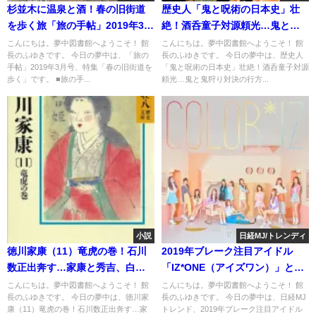
杉並木に温泉と酒！春の旧街道
歴史人「鬼と呪術の日本史」壮
を歩く旅「旅の手帖」2019年3月
絶！酒呑童子対源頼光…鬼と鬼
号
狩り対決の行方は？
こんにちは。夢中図書館へようこそ！ 館
こんにちは。夢中図書館へようこそ！ 館
長のふゆきです。 今日の夢中は、「旅の
長のふゆきです。 今日の夢中は、歴史人
手帖」2019年3月号、特集「春の旧街道を
「鬼と呪術の日本史」壮絶！酒呑童子対源
歩く」です。 ■旅の手...
頼光…鬼と鬼狩り対決の行方...
小説
日経MJ/トレンディ
徳川家康（11）竜虎の巻！石川
2019年ブレーク注目アイドル
数正出奔す…家康と秀吉、白熱
「IZ*ONE（アイズワン）」と
する駆け引きの行方
は！？
こんにちは。夢中図書館へようこそ！ 館
こんにちは。夢中図書館へようこそ！ 館
長のふゆきです。 今日の夢中は、徳川家
長のふゆきです。 今日の夢中は、日経MJ
康（11）竜虎の巻！石川数正出奔す…家
トレンド、2019年ブレーク注目アイドル