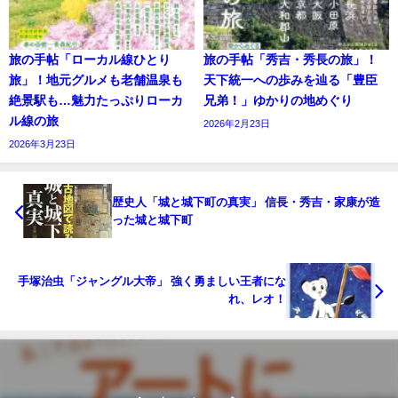
旅の手帖「ローカル線ひとり
旅の手帖「秀吉・秀長の旅」！
旅」！地元グルメも老舗温泉も
天下統一への歩みを辿る「豊臣
絶景駅も…魅力たっぷりローカ
兄弟！」ゆかりの地めぐり
ル線の旅
2026年2月23日
2026年3月23日
歴史人「城と城下町の真実」 信長・秀吉・家康が造
った城と城下町
手塚治虫「ジャングル大帝」 強く勇ましい王者にな
れ、レオ！