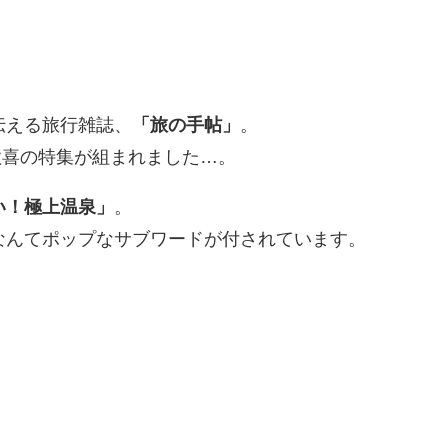
伝える旅行雑誌、
「旅の手帖」
。
ン歓喜の特集が組まれました…。
い！極上温泉」
。
なんてポップなサブワードが付されています。