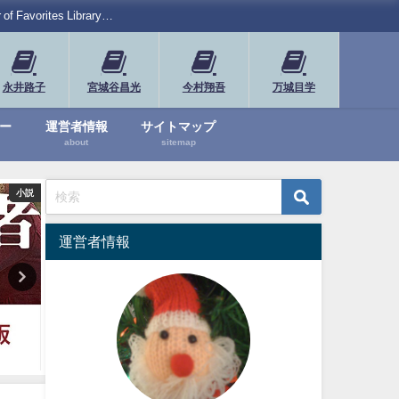
rites Library…
永井路子
宮城谷昌光
今村翔吾
万城目学
ー
運営者情報
サイトマップ
about
sitemap
小説
漫画・アート
漫画
運営者情報