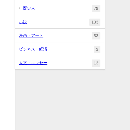
歴史人
79
小説
133
漫画・アート
53
ビジネス・経済
3
人文・エッセー
13