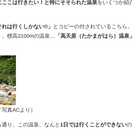
にここは行きたい！と特にそそられた温泉
をいくつか紹
れは行くしかない!!」
とコピーの付されているこちら
、標高2100mの温泉…
「高天原（たかまがはら）温泉
写真ACより）
る通り、この温泉、なんと
1日では行くことができない