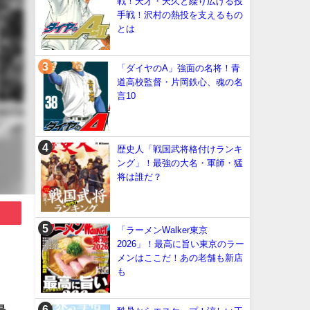
戦！天才・天久と繰り広げる投
手戦！沢村の熱投を支えるもの
とは
「ダイヤのA」強面の名将！青
道高校監督・片岡鉄心、魂の名
言10
歴史人「戦国武将格付けランキ
ング」！最強の大名・軍師・猛
将は誰だ？
「ラーメンWalker東京
2026」！最高に旨い東京のラー
メンはここだ！あの老舗も新店
も