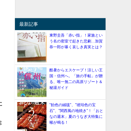
最新記事
東野圭吾「赤い指」！家族とい
う名の密室で起きた悲劇…加賀
恭一郎が暴く哀しき真実とは？
酷暑からエスケープ！涼しい王
国・信州へ。「旅の手帖」が贈
る、唯一無二の高原リゾート＆
秘湯ガイド
に
"飴色の絨毯"、"琥珀色の宝
石"、"関西風の地焼き"！「おと
なの週末」夏のうなぎ大特集に
は
喉が鳴る！