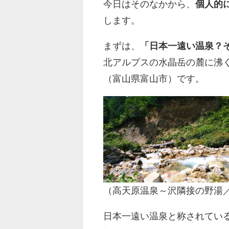
今日はそのなかから、
個人的
します。
まずは、
「日本一遠い温泉？そ
北アルプスの水晶岳の麓に沸く
（富山県富山市）です。
（高天原温泉～沢隣接の野湯／
日本一遠い温泉と称されてい