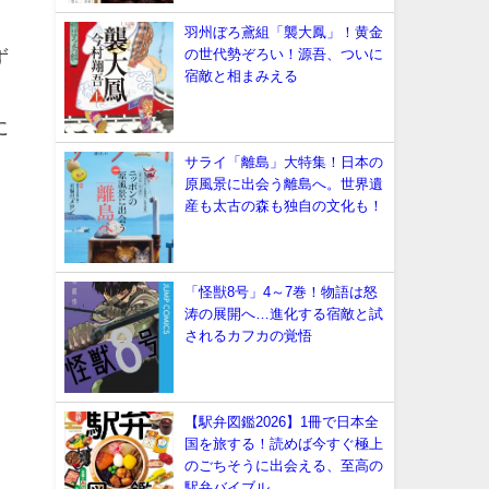
羽州ぼろ鳶組「襲大鳳」！黄金
の世代勢ぞろい！源吾、ついに
ず
宿敵と相まみえる
に
サライ「離島」大特集！日本の
原風景に出会う離島へ。世界遺
産も太古の森も独自の文化も！
「怪獣8号」4～7巻！物語は怒
涛の展開へ…進化する宿敵と試
されるカフカの覚悟
【駅弁図鑑2026】1冊で日本全
国を旅する！読めば今すぐ極上
のごちそうに出会える、至高の
駅弁バイブル