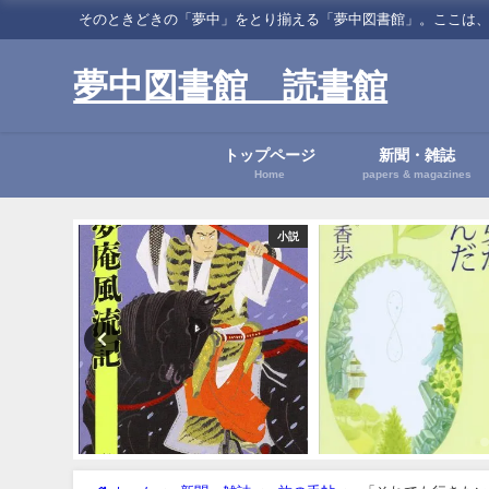
そのときどきの「夢中」をとり揃える「夢中図書館」。ここは、読書に関する「夢中」
夢中図書館 読書館
トップページ
新聞・雑誌
Home
papers & magazines
小説
小説
漫