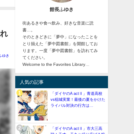
館長ふゆき
街あるきや食べ飲み、好きな音楽に読
書…。
離れ
そのときどきに「夢中」になったことを
とり揃えた「夢中図書館」を開館してお
ります。一度「夢中図書館」を訪れてみ
ふゆき
てください。
Welcome to the Favorites Library…
人気の記事
「ダイヤのA actⅡ」青道高校
vs稲城実業！最後の夏をかけた
ライバル対決の行方は…
「ダイヤのA actⅡ」市大三高