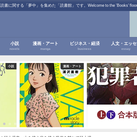
を集めた「読書館」です。Welcome to the ’Books' floor of Favo
小説
漫画・アート
ビジネス・経済
人文・エッセ
novels
manga
business
essay
画・アート
小説