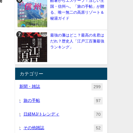
湯
酷暑からエスケープ！涼しい王
国・信州へ。「旅の手帖」が贈
る、唯一無二の高原リゾート＆
秘湯ガイド
最強の藩はどこ？最高の名君は
だれ？歴史人「江戸三百藩最強
ランキング」
カテゴリー
新聞・雑誌
299
旅の手帖
97
日経MJ/トレンディ
70
その他雑誌
52