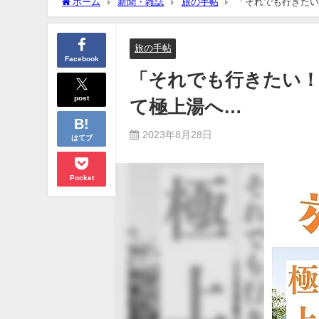
ホーム
新聞・雑誌
旅の手帖
「それでも行きたい
旅の手帖
Facebook
「それでも行きたい！
post
て極上湯へ…
2023年8月28日
はてブ
Pocket