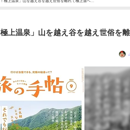
！極上温泉」山を越え谷を越え世俗を離れて極上湯へ…
極上温泉」山を越え谷を越え世俗を